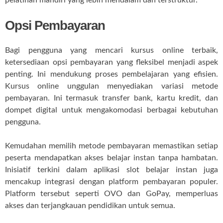
pelatihan mandiri yang lebih mendalam dan terstruktur.
Opsi Pembayaran
Bagi pengguna yang mencari kursus online terbaik,
ketersediaan opsi pembayaran yang fleksibel menjadi aspek
penting. Ini mendukung proses pembelajaran yang efisien.
Kursus online unggulan menyediakan variasi metode
pembayaran. Ini termasuk transfer bank, kartu kredit, dan
dompet digital untuk mengakomodasi berbagai kebutuhan
pengguna.
Kemudahan memilih metode pembayaran memastikan setiap
peserta mendapatkan akses belajar instan tanpa hambatan.
Inisiatif terkini dalam aplikasi slot belajar instan juga
mencakup integrasi dengan platform pembayaran populer.
Platform tersebut seperti OVO dan GoPay, memperluas
akses dan terjangkauan pendidikan untuk semua.