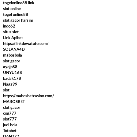
togelonline88 link
slot online
togel online88
slot gacor hari ini
indo62
situs slot
Link Apibet
https://linkdewatoto.com/
SOLANA4D
mabosbola
slot gacor
ayojp88
UNYU168
badak178
Naga99
slot
https://mabosbetcasino.com/
MABOSBET
slot gacor
cog777
slot777
judi bola
Totobet
DAN777