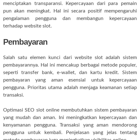
menciptakan transparansi. Kepercayaan dari para pemain
pun akan meningkat. Hal ini secara positif mempengaruhi
pengalaman pengguna dan membangun kepercayaan
terhadap website slot.
Pembayaran
Salah satu elemen kunci dari website slot adalah sistem
pembayarannya. Hal ini mencakup berbagai metode populer,
seperti transfer bank, e-wallet, dan kartu kredit. Sistem
pembayaran yang aman esensial untuk kepercayaan
pengguna. Prioritas utama adalah menjaga keamanan setiap
transaksi.
Optimasi SEO slot online membutuhkan sistem pembayaran
yang mudah dan aman. Ini meningkatkan kepercayaan dan
kenyamanan pengguna. Transaksi yang aman mendorong
pengguna untuk kembali. Penjelasan yang jelas tentang
metode pembayaran juga meningkatkan visibilitas online.