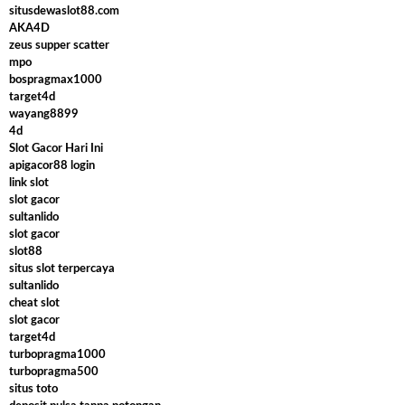
situsdewaslot88.com
AKA4D
zeus supper scatter
mpo
bospragmax1000
target4d
wayang8899
4d
Slot Gacor Hari Ini
apigacor88 login
link slot
slot gacor
sultanlido
slot gacor
slot88
situs slot terpercaya
sultanlido
cheat slot
slot gacor
target4d
turbopragma1000
turbopragma500
situs toto