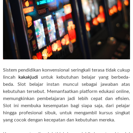
Sistem pendidikan konvensional seringkali terasa tidak cukup
lincah
kakakjudi
untuk kebutuhan belajar yang berbeda-
beda. Slot belajar instan muncul sebagai jawaban atas
kebutuhan tersebut. Memanfaatkan platform edukasi online,
memungkinkan pembelajaran jadi lebih cepat dan efisien.
Slot ini membuka kesempatan bagi siapa saja, dari pelajar
hingga profesional sibuk, untuk mengambil kursus singkat
yang cocok dengan kecepatan dan kebutuhan mereka.