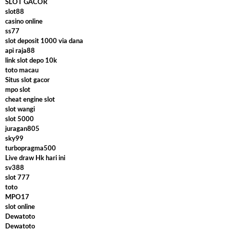
SLOT GACOR
slot88
casino online
ss77
slot deposit 1000 via dana
api raja88
link slot depo 10k
toto macau
Situs slot gacor
mpo slot
cheat engine slot
slot wangi
slot 5000
juragan805
sky99
turbopragma500
Live draw Hk hari ini
sv388
slot 777
toto
MPO17
slot online
Dewatoto
Dewatoto