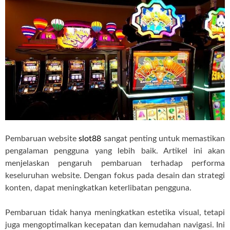
Pembaruan website
slot88
sangat penting untuk memastikan
pengalaman pengguna yang lebih baik. Artikel ini akan
menjelaskan pengaruh pembaruan terhadap performa
keseluruhan website. Dengan fokus pada desain dan strategi
konten, dapat meningkatkan keterlibatan pengguna.
Pembaruan tidak hanya meningkatkan estetika visual, tetapi
juga mengoptimalkan kecepatan dan kemudahan navigasi. Ini