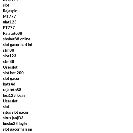
slot
Rajaspin
MT777
ulat123
PT777
Rajatoto88
sbobet88 online
slot gacor hari ini
stm88
slot123
stm88
Userslot
slot bet 200
slot gacor
bata4d
rajatoto88
leci123 login
Userslot
slot
situs slot gacor
situs janji33
bosku33 login
slot gacor hari ini