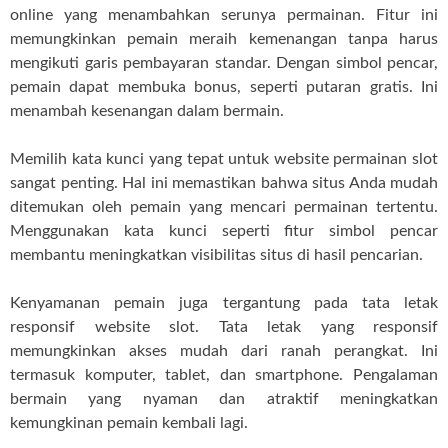
online yang menambahkan serunya permainan. Fitur ini
memungkinkan pemain meraih kemenangan tanpa harus
mengikuti garis pembayaran standar. Dengan simbol pencar,
pemain dapat membuka bonus, seperti putaran gratis. Ini
menambah kesenangan dalam bermain.
Memilih kata kunci yang tepat untuk website permainan slot
sangat penting. Hal ini memastikan bahwa situs Anda mudah
ditemukan oleh pemain yang mencari permainan tertentu.
Menggunakan kata kunci seperti fitur simbol pencar
membantu meningkatkan visibilitas situs di hasil pencarian.
Kenyamanan pemain juga tergantung pada tata letak
responsif website slot. Tata letak yang responsif
memungkinkan akses mudah dari ranah perangkat. Ini
termasuk komputer, tablet, dan smartphone. Pengalaman
bermain yang nyaman dan atraktif meningkatkan
kemungkinan pemain kembali lagi.