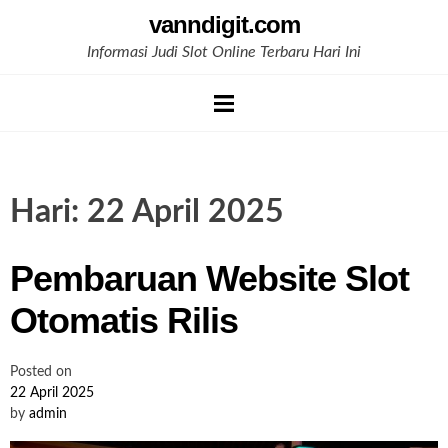
Skip
vanndigit.com
to
Informasi Judi Slot Online Terbaru Hari Ini
content
Hari:
22 April 2025
Pembaruan Website Slot
Otomatis Rilis
Posted on
22 April 2025
by
admin