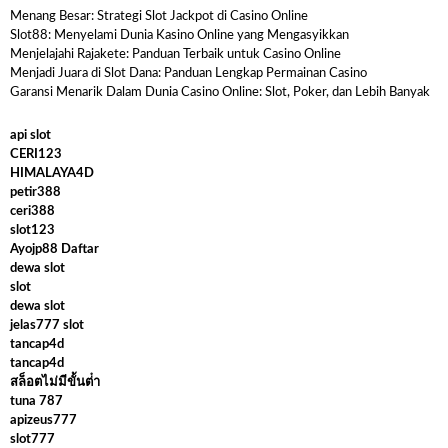
Menang Besar: Strategi Slot Jackpot di Casino Online
Slot88: Menyelami Dunia Kasino Online yang Mengasyikkan
Menjelajahi Rajakete: Panduan Terbaik untuk Casino Online
Menjadi Juara di Slot Dana: Panduan Lengkap Permainan Casino
Garansi Menarik Dalam Dunia Casino Online: Slot, Poker, dan Lebih Banyak
api slot
CERI123
HIMALAYA4D
petir388
ceri388
slot123
Ayojp88 Daftar
dewa slot
slot
dewa slot
jelas777 slot
tancap4d
tancap4d
สล็อตไม่มีขั้นต่ํา
tuna 787
apizeus777
slot777