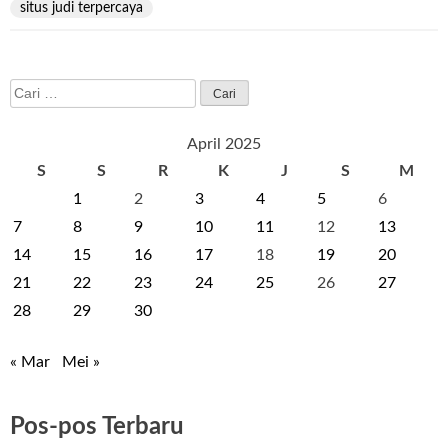
situs judi terpercaya
Cari
untuk:
April 2025
S
S
R
K
J
S
M
1
2
3
4
5
6
7
8
9
10
11
12
13
14
15
16
17
18
19
20
21
22
23
24
25
26
27
28
29
30
« Mar
Mei »
Pos-pos Terbaru