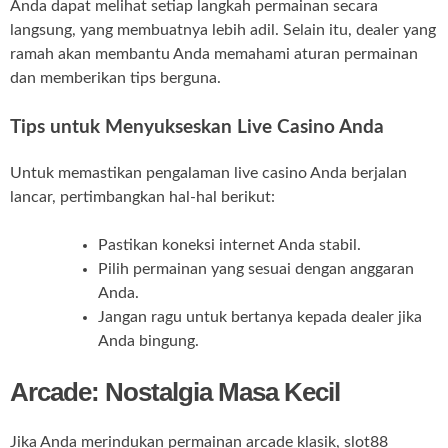
Anda dapat melihat setiap langkah permainan secara
langsung, yang membuatnya lebih adil. Selain itu, dealer yang
ramah akan membantu Anda memahami aturan permainan
dan memberikan tips berguna.
Tips untuk Menyukseskan Live Casino Anda
Untuk memastikan pengalaman live casino Anda berjalan
lancar, pertimbangkan hal-hal berikut:
Pastikan koneksi internet Anda stabil.
Pilih permainan yang sesuai dengan anggaran
Anda.
Jangan ragu untuk bertanya kepada dealer jika
Anda bingung.
Arcade: Nostalgia Masa Kecil
Jika Anda merindukan permainan arcade klasik, slot88