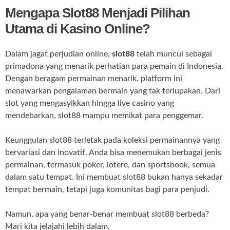
Mengapa Slot88 Menjadi Pilihan
Utama di Kasino Online?
Dalam jagat perjudian online,
slot88
telah muncul sebagai
primadona yang menarik perhatian para pemain di Indonesia.
Dengan beragam permainan menarik, platform ini
menawarkan pengalaman bermain yang tak terlupakan. Dari
slot yang mengasyikkan hingga live casino yang
mendebarkan, slot88 mampu memikat para penggemar.
Keunggulan slot88 terletak pada koleksi permainannya yang
bervariasi dan inovatif. Anda bisa menemukan berbagai jenis
permainan, termasuk poker, lotere, dan sportsbook, semua
dalam satu tempat. Ini membuat slot88 bukan hanya sekadar
tempat bermain, tetapi juga komunitas bagi para penjudi.
Namun, apa yang benar-benar membuat slot88 berbeda?
Mari kita jelajahi lebih dalam.