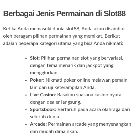
Berbagai Jenis Permainan di Slot88
Ketika Anda memasuki dunia slot88, Anda akan disambut
oleh beragam pilihan permainan yang memikat. Berikut
adalah beberapa kategori utama yang bisa Anda nikmati:
Slot:
Pilihan permainan slot yang bervariasi,
dengan tema menarik dan jackpot yang
menggiurkan.
Poker:
Nikmati poker online melawan pemain
lain dan uji keterampilan Anda.
Live Casino:
Rasakan suasana kasino nyata
dengan dealer langsung.
Sportsbook:
Bertaruh pada acara olahraga dari
seluruh dunia.
Arcade:
Permainan arcade yang menyenangkan
dan mudah dimainkan.