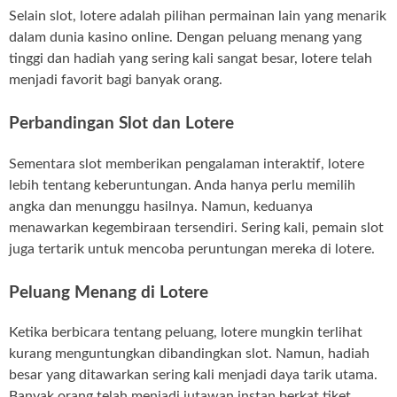
Selain slot, lotere adalah pilihan permainan lain yang menarik
dalam dunia kasino online. Dengan peluang menang yang
tinggi dan hadiah yang sering kali sangat besar, lotere telah
menjadi favorit bagi banyak orang.
Perbandingan Slot dan Lotere
Sementara slot memberikan pengalaman interaktif, lotere
lebih tentang keberuntungan. Anda hanya perlu memilih
angka dan menunggu hasilnya. Namun, keduanya
menawarkan kegembiraan tersendiri. Sering kali, pemain slot
juga tertarik untuk mencoba peruntungan mereka di lotere.
Peluang Menang di Lotere
Ketika berbicara tentang peluang, lotere mungkin terlihat
kurang menguntungkan dibandingkan slot. Namun, hadiah
besar yang ditawarkan sering kali menjadi daya tarik utama.
Banyak orang telah menjadi jutawan instan berkat tiket