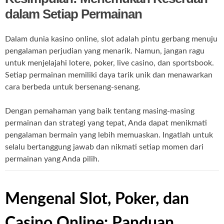
dalam Setiap Permainan
Dalam dunia kasino online, slot adalah pintu gerbang menuju
pengalaman perjudian yang menarik. Namun, jangan ragu
untuk menjelajahi lotere, poker, live casino, dan sportsbook.
Setiap permainan memiliki daya tarik unik dan menawarkan
cara berbeda untuk bersenang-senang.
Dengan pemahaman yang baik tentang masing-masing
permainan dan strategi yang tepat, Anda dapat menikmati
pengalaman bermain yang lebih memuaskan. Ingatlah untuk
selalu bertanggung jawab dan nikmati setiap momen dari
permainan yang Anda pilih.
Mengenal Slot, Poker, dan
Casino Online: Panduan