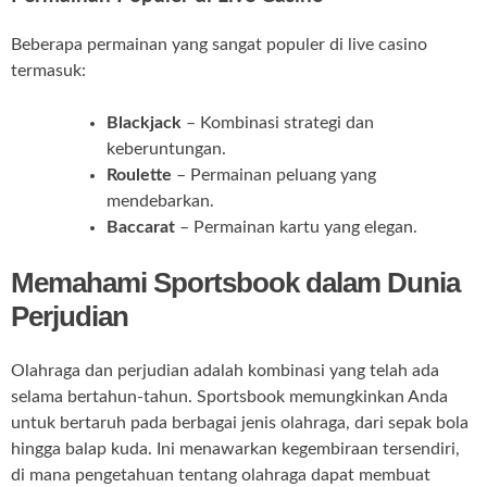
Beberapa permainan yang sangat populer di live casino
termasuk:
Blackjack
– Kombinasi strategi dan
keberuntungan.
Roulette
– Permainan peluang yang
mendebarkan.
Baccarat
– Permainan kartu yang elegan.
Memahami Sportsbook dalam Dunia
Perjudian
Olahraga dan perjudian adalah kombinasi yang telah ada
selama bertahun-tahun. Sportsbook memungkinkan Anda
untuk bertaruh pada berbagai jenis olahraga, dari sepak bola
hingga balap kuda. Ini menawarkan kegembiraan tersendiri,
di mana pengetahuan tentang olahraga dapat membuat