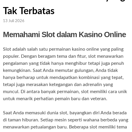
Tak Terbatas
13 Juli 2026
Memahami Slot dalam Kasino Online
Slot adalah salah satu permainan kasino online yang paling
populer. Dengan beragam tema dan fitur, slot menawarkan
pengalaman yang tidak hanya menghibur tetapi juga penuh
kemungkinan. Saat Anda memutar gulungan, Anda tidak
hanya berharap untuk mendapatkan kombinasi yang tepat,
tetapi juga merasakan ketegangan dan adrenalin yang
muncul. Di antara banyak permainan, slot memiliki cara unik
untuk menarik perhatian pemain baru dan veteran.
Saat Anda memasuki dunia slot, bayangkan diri Anda berada
di taman hiburan. Setiap mesin seperti wahana berbeda yang
menawarkan petualangan baru. Beberapa slot memiliki tema