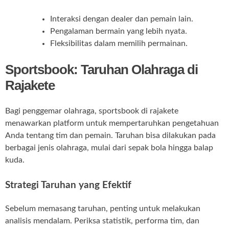
Interaksi dengan dealer dan pemain lain.
Pengalaman bermain yang lebih nyata.
Fleksibilitas dalam memilih permainan.
Sportsbook: Taruhan Olahraga di
Rajakete
Bagi penggemar olahraga, sportsbook di rajakete
menawarkan platform untuk mempertaruhkan pengetahuan
Anda tentang tim dan pemain. Taruhan bisa dilakukan pada
berbagai jenis olahraga, mulai dari sepak bola hingga balap
kuda.
Strategi Taruhan yang Efektif
Sebelum memasang taruhan, penting untuk melakukan
analisis mendalam. Periksa statistik, performa tim, dan