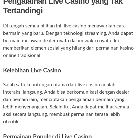
Pengalaman Live Casino yang Tak
Tertandingi
Di tengah semua pilihan ini, live casino menawarkan cara
bermain yang baru. Dengan teknologi streaming, Anda dapat
bermain melawan dealer nyata dalam waktu nyata. Ini
memberikan elemen sosial yang hilang dari permainan kasino
online tradisional.
Kelebihan Live Casino
Salah satu keuntungan utama dari live casino adalah
interaksi langsung. Anda bisa berkomunikasi dengan dealer
dan pemain lain, menciptakan pengalaman bermain yang
lebih menyenangkan. Selain itu, Anda dapat melihat semua
aksi secara langsung, membuat permainan terasa lebih
otentik.
Permainan Populer di Live Casino