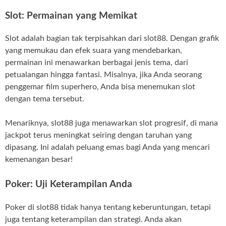
Slot: Permainan yang Memikat
Slot adalah bagian tak terpisahkan dari slot88. Dengan grafik
yang memukau dan efek suara yang mendebarkan,
permainan ini menawarkan berbagai jenis tema, dari
petualangan hingga fantasi. Misalnya, jika Anda seorang
penggemar film superhero, Anda bisa menemukan slot
dengan tema tersebut.
Menariknya, slot88 juga menawarkan slot progresif, di mana
jackpot terus meningkat seiring dengan taruhan yang
dipasang. Ini adalah peluang emas bagi Anda yang mencari
kemenangan besar!
Poker: Uji Keterampilan Anda
Poker di slot88 tidak hanya tentang keberuntungan, tetapi
juga tentang keterampilan dan strategi. Anda akan