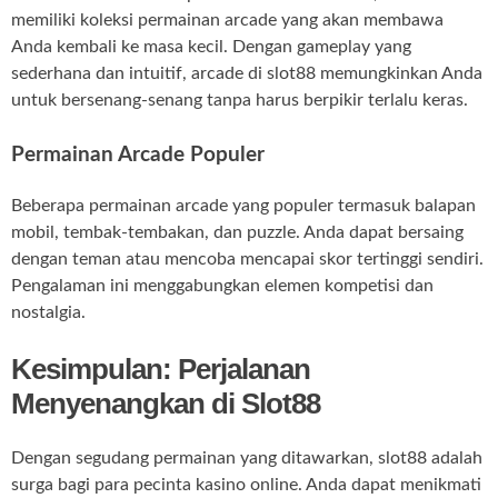
memiliki koleksi permainan arcade yang akan membawa
Anda kembali ke masa kecil. Dengan gameplay yang
sederhana dan intuitif, arcade di slot88 memungkinkan Anda
untuk bersenang-senang tanpa harus berpikir terlalu keras.
Permainan Arcade Populer
Beberapa permainan arcade yang populer termasuk balapan
mobil, tembak-tembakan, dan puzzle. Anda dapat bersaing
dengan teman atau mencoba mencapai skor tertinggi sendiri.
Pengalaman ini menggabungkan elemen kompetisi dan
nostalgia.
Kesimpulan: Perjalanan
Menyenangkan di Slot88
Dengan segudang permainan yang ditawarkan, slot88 adalah
surga bagi para pecinta kasino online. Anda dapat menikmati