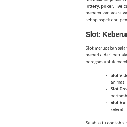
lottery
,
poker
,
live c
menemukan acara yang
setiap aspek dari pe
Slot: Keberu
Slot merupakan sala
menarik, dari petua
beragam untuk memb
Slot Vid
animasi
Slot Pro
bertamb
Slot Be
selera!
Salah satu contoh sl