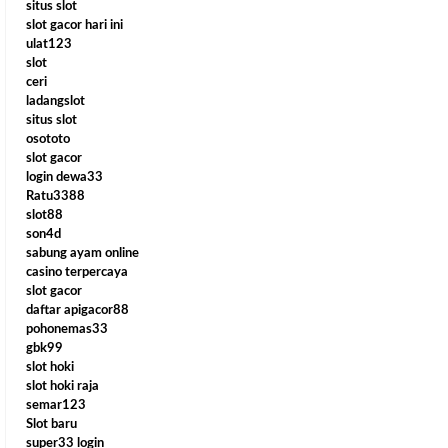
situs slot
slot gacor hari ini
ulat123
slot
ceri
ladangslot
situs slot
osototo
slot gacor
login dewa33
Ratu3388
slot88
son4d
sabung ayam online
casino terpercaya
slot gacor
daftar apigacor88
pohonemas33
gbk99
slot hoki
slot hoki raja
semar123
Slot baru
super33 login