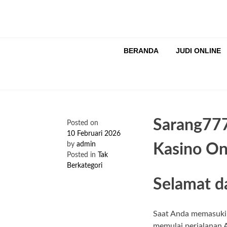
Skip
to
content
BERANDA
JUDI ONLINE
Sarang777
Posted on
10 Februari 2026
by
admin
Kasino On
Posted in
Tak
Berkategori
Selamat d
Saat Anda memasuki 
memulai perjalanan 