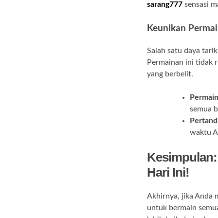
sarang777
sensasi m
Keunikan Permai
Salah satu daya tari
Permainan ini tidak 
yang berbelit.
Permain
semua b
Pertand
waktu A
Kesimpulan:
Hari Ini!
Akhirnya, jika Anda 
untuk bermain semua