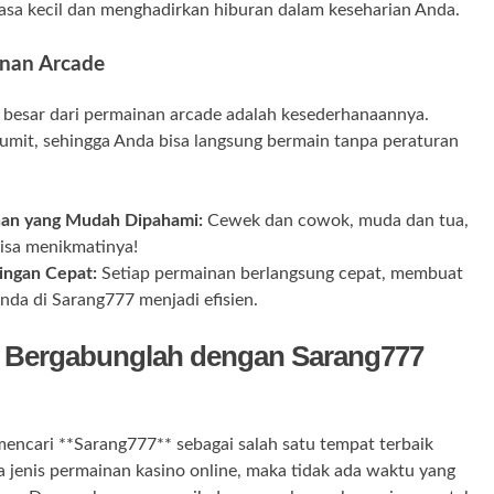
asa kecil dan menghadirkan hiburan dalam keseharian Anda.
nan Arcade
k besar dari permainan arcade adalah kesederhanaannya.
rumit, sehingga Anda bisa langsung bermain tanpa peraturan
an yang Mudah Dipahami:
Cewek dan cowok, muda dan tua,
isa menikmatinya!
ingan Cepat:
Setiap permainan berlangsung cepat, membuat
nda di Sarang777 menjadi efisien.
 Bergabunglah dengan Sarang777
mencari **Sarang777** sebagai salah satu tempat terbaik
 jenis permainan kasino online, maka tidak ada waktu yang