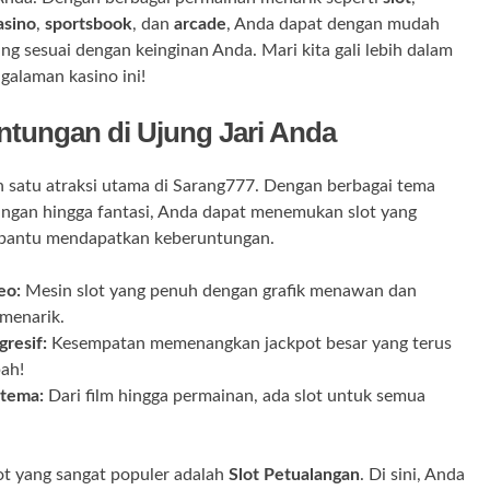
asino
,
sportsbook
, dan
arcade
, Anda dapat dengan mudah
 sesuai dengan keinginan Anda. Mari kita gali lebih dalam
ngalaman kasino ini!
ntungan di Ujung Jari Anda
h satu atraksi utama di Sarang777. Dengan berbagai tema
langan hingga fantasi, Anda dapat menemukan slot yang
antu mendapatkan keberuntungan.
eo:
Mesin slot yang penuh dengan grafik menawan dan
 menarik.
gresif:
Kesempatan memenangkan jackpot besar yang terus
ah!
rtema:
Dari film hingga permainan, ada slot untuk semua
ot yang sangat populer adalah
Slot Petualangan
. Di sini, Anda