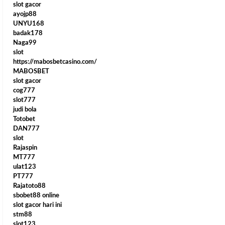
slot gacor
ayojp88
UNYU168
badak178
Naga99
slot
https://mabosbetcasino.com/
MABOSBET
slot gacor
cog777
slot777
judi bola
Totobet
DAN777
slot
Rajaspin
MT777
ulat123
PT777
Rajatoto88
sbobet88 online
slot gacor hari ini
stm88
slot123