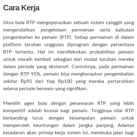
Cara Kerja
Situs bola RTP mengoperasikan sebuah sistem canggih yang
mengendalikan pengelolaan permainan serta kalkulasi
pengembalian ke pemain (RTP). Setiap permainan di dalam
platform taruhan unggulan diprogram dengan persentase
RTP tertentu. Hal ini merefleksikan probabilitas pemain
untuk meraih kembali sebagian dari modal taruhan mereka
dalam periode yang ekstensif. Contohnya, pada permainan
dengan RTP 95%, pemain bisa mengharapkan pengembalian
sekitar Rp95 dari tiap Rp100 yang mereka pertaruhkan
selama periode bermain yang signifikan.
Memilih agen bola dengan penawaran RTP yang lebih
kompetitif adalah krusial bagi pemain. Tingginya nilai RTP
berbanding lurus dengan kesempatan pemain untuk
memperoleh keuntungan dalam jangka panjang. Adanya
kesadaran akan prinsip kerja sistem ini, membuka jalan bagi