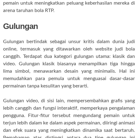
pemain untuk meningkatkan peluang keberhasilan mereka di
arena taruhan bola RTP.
Gulungan
Gulungan bertindak sebagai unsur kritis dalam dunia judi
online, termasuk yang ditawarkan oleh website judi bola
canggih. Terdapat dua kategori gulungan utama: klasik dan
video. Gulungan klasik biasanya menampilkan tiga hingga
lima simbol, menawarkan desain yang minimalis. Hal ini
memudahkan para pemula untuk menguasai dasar-dasar
permainan tanpa kesulitan yang berarti.
Gulungan video, di sisi lain, mempersembahkan grafis yang
lebih canggih dan fungsi interaktif, memperkaya pengalaman
pengguna. Fitur-fitur tersebut mengundang pemain untuk
terjun lebih dalam ke dalam aspek permainan, diiringi animasi
dan efek suara yang meningkatkan dinamika saat bertaruh.
Pemahaman atas distingsi antara dua tipe gulungan ini