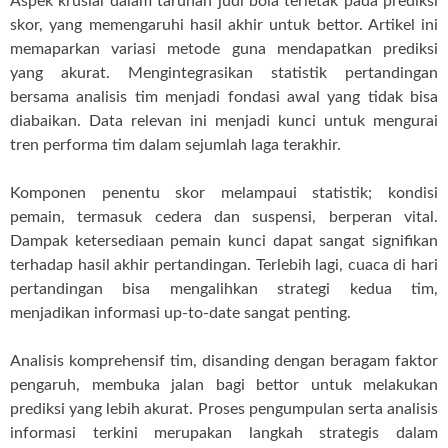
Aspek krusial dalam taruhan judi bola terletak pada prediksi
skor, yang memengaruhi hasil akhir untuk bettor. Artikel ini
memaparkan variasi metode guna mendapatkan prediksi
yang akurat. Mengintegrasikan statistik pertandingan
bersama analisis tim menjadi fondasi awal yang tidak bisa
diabaikan. Data relevan ini menjadi kunci untuk mengurai
tren performa tim dalam sejumlah laga terakhir.
Komponen penentu skor melampaui statistik; kondisi
pemain, termasuk cedera dan suspensi, berperan vital.
Dampak ketersediaan pemain kunci dapat sangat signifikan
terhadap hasil akhir pertandingan. Terlebih lagi, cuaca di hari
pertandingan bisa mengalihkan strategi kedua tim,
menjadikan informasi up-to-date sangat penting.
Analisis komprehensif tim, disanding dengan beragam faktor
pengaruh, membuka jalan bagi bettor untuk melakukan
prediksi yang lebih akurat. Proses pengumpulan serta analisis
informasi terkini merupakan langkah strategis dalam