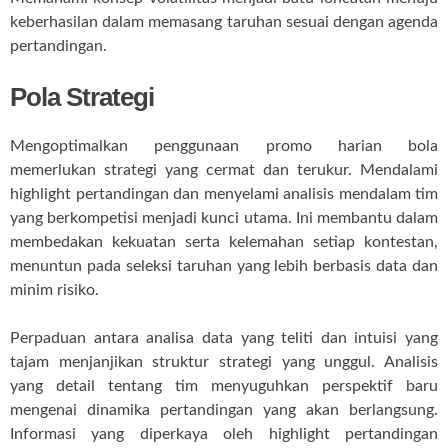
keberhasilan dalam memasang taruhan sesuai dengan agenda
pertandingan.
Pola Strategi
Mengoptimalkan penggunaan promo harian bola
memerlukan strategi yang cermat dan terukur. Mendalami
highlight pertandingan dan menyelami analisis mendalam tim
yang berkompetisi menjadi kunci utama. Ini membantu dalam
membedakan kekuatan serta kelemahan setiap kontestan,
menuntun pada seleksi taruhan yang lebih berbasis data dan
minim risiko.
Perpaduan antara analisa data yang teliti dan intuisi yang
tajam menjanjikan struktur strategi yang unggul. Analisis
yang detail tentang tim menyuguhkan perspektif baru
mengenai dinamika pertandingan yang akan berlangsung.
Informasi yang diperkaya oleh highlight pertandingan