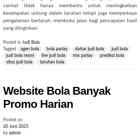
cermat tidak hanya membantu untuk meningkatkan
kesempatan untung dalam taruhan tetapi juga memperkaya
pengalaman bertaruh, membuka jalan bagi pencapaian hasil
yang diinginkan.
Posted in
Judi Bola
Tagged
agen bola
bola parlay
daftar judi bola
judi bola
judi bola resmi
live judi bola
mix parlay
prediksi bola
situs judi bola
taruhan bola
Website Bola Banyak
Promo Harian
Posted on
20 Juni 2025
by
admin