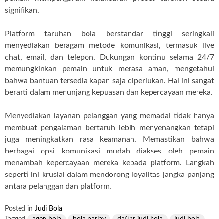
signifikan.
Platform taruhan bola berstandar tinggi seringkali
menyediakan beragam metode komunikasi, termasuk live
chat, email, dan telepon. Dukungan kontinu selama 24/7
memungkinkan pemain untuk merasa aman, mengetahui
bahwa bantuan tersedia kapan saja diperlukan. Hal ini sangat
berarti dalam menunjang kepuasan dan kepercayaan mereka.
Menyediakan layanan pelanggan yang memadai tidak hanya
membuat pengalaman bertaruh lebih menyenangkan tetapi
juga meningkatkan rasa keamanan. Memastikan bahwa
berbagai opsi komunikasi mudah diakses oleh pemain
menambah kepercayaan mereka kepada platform. Langkah
seperti ini krusial dalam mendorong loyalitas jangka panjang
antara pelanggan dan platform.
Posted in
Judi Bola
Tagged
agen bola
bola parlay
daftar judi bola
judi bola