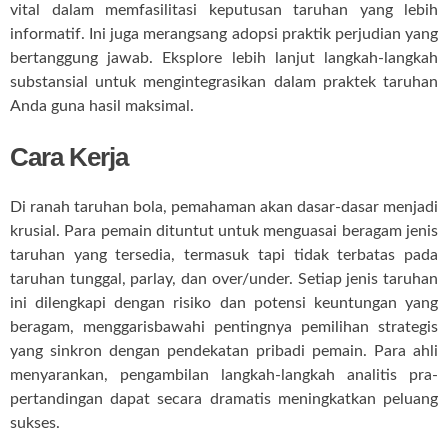
vital dalam memfasilitasi keputusan taruhan yang lebih
informatif. Ini juga merangsang adopsi praktik perjudian yang
bertanggung jawab. Eksplore lebih lanjut langkah-langkah
substansial untuk mengintegrasikan dalam praktek taruhan
Anda guna hasil maksimal.
Cara Kerja
Di ranah taruhan bola, pemahaman akan dasar-dasar menjadi
krusial. Para pemain dituntut untuk menguasai beragam jenis
taruhan yang tersedia, termasuk tapi tidak terbatas pada
taruhan tunggal, parlay, dan over/under. Setiap jenis taruhan
ini dilengkapi dengan risiko dan potensi keuntungan yang
beragam, menggarisbawahi pentingnya pemilihan strategis
yang sinkron dengan pendekatan pribadi pemain. Para ahli
menyarankan, pengambilan langkah-langkah analitis pra-
pertandingan dapat secara dramatis meningkatkan peluang
sukses.