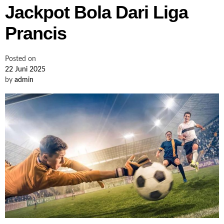
Jackpot Bola Dari Liga
Prancis
Posted on
22 Juni 2025
by
admin