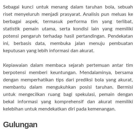
Sebagai kunci untuk menang dalam taruhan bola, sebuah
riset menyeluruh menjadi prasyarat. Analisis pun meluas ke
berbagai aspek, termasuk performa tim yang terlibat,
statistik pemain utama, serta kondisi lain yang memiliki
potensi pengaruh terhadap hasil pertandingan. Pendekatan
ini, berbasis data, membuka jalan menuju pembuatan
keputusan yang lebih informasi dan akurat.
Kepiawaian dalam membaca sejarah pertemuan antar tim
berpotensi memberi keuntungan. Mendalaminya, bersama
dengan memperhatikan tips dari prediksi bola yang akurat,
membantu dalam mengukuhkan posisi taruhan. Bermisi
untuk mengecilkan ruang bagi spekulasi, pemain dengan
bekal informasi yang komprehensif dan akurat memiliki
kelebihan untuk mendekatkan diri pada kemenangan.
Gulungan