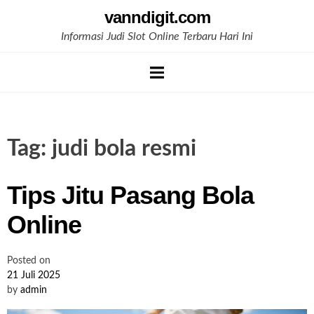
Skip
vanndigit.com
to
Informasi Judi Slot Online Terbaru Hari Ini
content
Tag:
judi bola resmi
Tips Jitu Pasang Bola
Online
Posted on
21 Juli 2025
by
admin