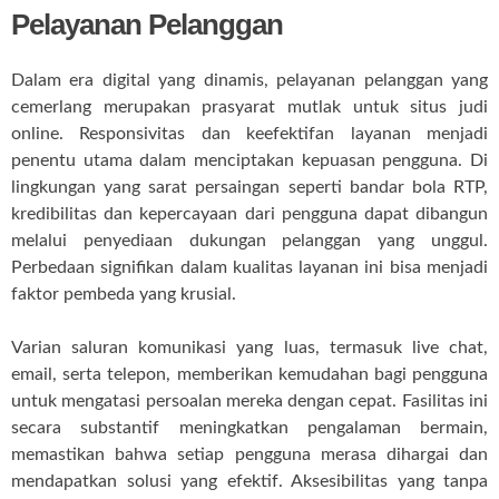
Pelayanan Pelanggan
Dalam era digital yang dinamis, pelayanan pelanggan yang
cemerlang merupakan prasyarat mutlak untuk situs judi
online. Responsivitas dan keefektifan layanan menjadi
penentu utama dalam menciptakan kepuasan pengguna. Di
lingkungan yang sarat persaingan seperti bandar bola RTP,
kredibilitas dan kepercayaan dari pengguna dapat dibangun
melalui penyediaan dukungan pelanggan yang unggul.
Perbedaan signifikan dalam kualitas layanan ini bisa menjadi
faktor pembeda yang krusial.
Varian saluran komunikasi yang luas, termasuk live chat,
email, serta telepon, memberikan kemudahan bagi pengguna
untuk mengatasi persoalan mereka dengan cepat. Fasilitas ini
secara substantif meningkatkan pengalaman bermain,
memastikan bahwa setiap pengguna merasa dihargai dan
mendapatkan solusi yang efektif. Aksesibilitas yang tanpa