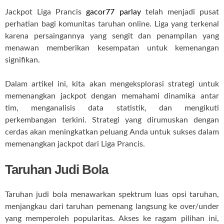
Jackpot Liga Prancis
gacor77 parlay
telah menjadi pusat
perhatian bagi komunitas taruhan online. Liga yang terkenal
karena persaingannya yang sengit dan penampilan yang
menawan memberikan kesempatan untuk kemenangan
signifikan.
Dalam artikel ini, kita akan mengeksplorasi strategi untuk
memenangkan jackpot dengan memahami dinamika antar
tim, menganalisis data statistik, dan mengikuti
perkembangan terkini. Strategi yang dirumuskan dengan
cerdas akan meningkatkan peluang Anda untuk sukses dalam
memenangkan jackpot dari Liga Prancis.
Taruhan Judi Bola
Taruhan judi bola menawarkan spektrum luas opsi taruhan,
menjangkau dari taruhan pemenang langsung ke over/under
yang memperoleh popularitas. Akses ke ragam pilihan ini,