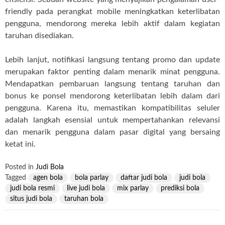
friendly pada perangkat mobile meningkatkan keterlibatan
pengguna, mendorong mereka lebih aktif dalam kegiatan
taruhan disediakan.
Lebih lanjut, notifikasi langsung tentang promo dan update
merupakan faktor penting dalam menarik minat pengguna.
Mendapatkan pembaruan langsung tentang taruhan dan
bonus ke ponsel mendorong keterlibatan lebih dalam dari
pengguna. Karena itu, memastikan kompatibilitas seluler
adalah langkah esensial untuk mempertahankan relevansi
dan menarik pengguna dalam pasar digital yang bersaing
ketat ini.
Posted in
Judi Bola
Tagged
agen bola
bola parlay
daftar judi bola
judi bola
judi bola resmi
live judi bola
mix parlay
prediksi bola
situs judi bola
taruhan bola