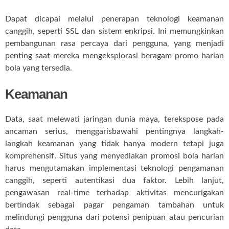
Dapat dicapai melalui penerapan teknologi keamanan
canggih, seperti SSL dan sistem enkripsi. Ini memungkinkan
pembangunan rasa percaya dari pengguna, yang menjadi
penting saat mereka mengeksplorasi beragam promo harian
bola yang tersedia.
Keamanan
Data, saat melewati jaringan dunia maya, terekspose pada
ancaman serius, menggarisbawahi pentingnya langkah-
langkah keamanan yang tidak hanya modern tetapi juga
komprehensif. Situs yang menyediakan promosi bola harian
harus mengutamakan implementasi teknologi pengamanan
canggih, seperti autentikasi dua faktor. Lebih lanjut,
pengawasan real-time terhadap aktivitas mencurigakan
bertindak sebagai pagar pengaman tambahan untuk
melindungi pengguna dari potensi penipuan atau pencurian