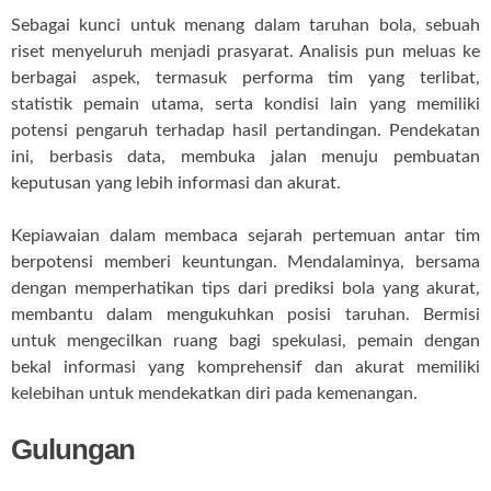
Sebagai kunci untuk menang dalam taruhan bola, sebuah
riset menyeluruh menjadi prasyarat. Analisis pun meluas ke
berbagai aspek, termasuk performa tim yang terlibat,
statistik pemain utama, serta kondisi lain yang memiliki
potensi pengaruh terhadap hasil pertandingan. Pendekatan
ini, berbasis data, membuka jalan menuju pembuatan
keputusan yang lebih informasi dan akurat.
Kepiawaian dalam membaca sejarah pertemuan antar tim
berpotensi memberi keuntungan. Mendalaminya, bersama
dengan memperhatikan tips dari prediksi bola yang akurat,
membantu dalam mengukuhkan posisi taruhan. Bermisi
untuk mengecilkan ruang bagi spekulasi, pemain dengan
bekal informasi yang komprehensif dan akurat memiliki
kelebihan untuk mendekatkan diri pada kemenangan.
Gulungan