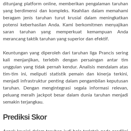
ditunjang platform online, memberikan pengalaman taruhan
yang berdimensi dan kompleks. Keahlian dalam memahami
beragam jenis taruhan turut krusial dalam meningkatkan
potensi keberhasilan Anda. Kami berkomitmen menyajikan
saran taruhan yang memperkuat kemampuan Anda
merancang taktik taruhan yang superior dan efektif.
Keuntungan yang diperoleh dari taruhan liga Prancis sering
kali menjanjikan, terlebih dengan persaingan antar tim
unggulan yang tidak pernah kendur. Analisis mendalam atas
tim-tim ini, meliputi statistik pemain dan kinerja terkini,
menjadi infrastruktur penting dalam pengambilan keputusan
taruhan. Dengan mengintegrasi segala informasi relevan,
peluang meraih jackpot besar dalam dunia taruhan menjadi
semakin terjangkau.
Prediksi Skor