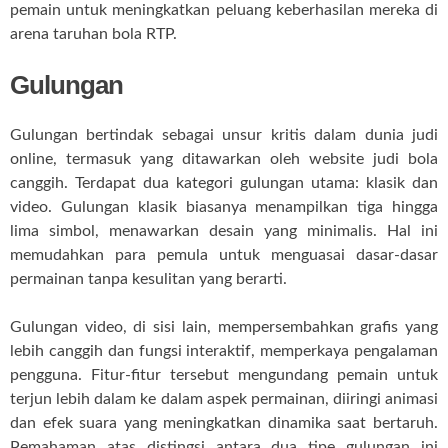
pemain untuk meningkatkan peluang keberhasilan mereka di
arena taruhan bola RTP.
Gulungan
Gulungan bertindak sebagai unsur kritis dalam dunia judi
online, termasuk yang ditawarkan oleh website judi bola
canggih. Terdapat dua kategori gulungan utama: klasik dan
video. Gulungan klasik biasanya menampilkan tiga hingga
lima simbol, menawarkan desain yang minimalis. Hal ini
memudahkan para pemula untuk menguasai dasar-dasar
permainan tanpa kesulitan yang berarti.
Gulungan video, di sisi lain, mempersembahkan grafis yang
lebih canggih dan fungsi interaktif, memperkaya pengalaman
pengguna. Fitur-fitur tersebut mengundang pemain untuk
terjun lebih dalam ke dalam aspek permainan, diiringi animasi
dan efek suara yang meningkatkan dinamika saat bertaruh.
Pemahaman atas distingsi antara dua tipe gulungan ini