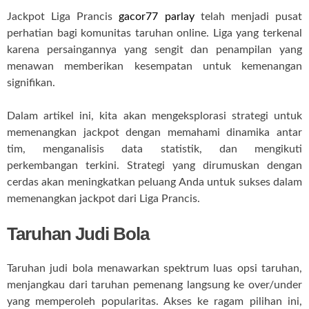
Jackpot Liga Prancis
gacor77 parlay
telah menjadi pusat
perhatian bagi komunitas taruhan online. Liga yang terkenal
karena persaingannya yang sengit dan penampilan yang
menawan memberikan kesempatan untuk kemenangan
signifikan.
Dalam artikel ini, kita akan mengeksplorasi strategi untuk
memenangkan jackpot dengan memahami dinamika antar
tim, menganalisis data statistik, dan mengikuti
perkembangan terkini. Strategi yang dirumuskan dengan
cerdas akan meningkatkan peluang Anda untuk sukses dalam
memenangkan jackpot dari Liga Prancis.
Taruhan Judi Bola
Taruhan judi bola menawarkan spektrum luas opsi taruhan,
menjangkau dari taruhan pemenang langsung ke over/under
yang memperoleh popularitas. Akses ke ragam pilihan ini,