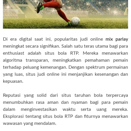
Di era digital saat ini, popularitas judi online
mix parlay
meningkat secara signifikan. Salah satu teras utama bagi para
enthusiast adalah situs bola RTP. Mereka menawarkan
algoritma transparan, meningkatkan pemahaman pemain
terhadap peluang kemenangan. Dengan spektrum permainan
yang luas, situs judi online ini menjanjikan kesenangan dan
kepuasan.
Reputasi yang solid dari situs taruhan bola terpercaya
menumbuhkan rasa aman dan nyaman bagi para pemain
dalam menginvestasikan waktu serta uang mereka.
Eksplorasi tentang situs bola RTP dan fiturnya menawarkan
wawasan yang mendalam.