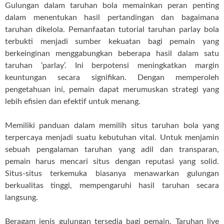
Gulungan dalam taruhan bola memainkan peran penting
dalam menentukan hasil pertandingan dan bagaimana
taruhan dikelola. Pemanfaatan tutorial taruhan parlay bola
terbukti menjadi sumber kekuatan bagi pemain yang
berkeinginan menggabungkan beberapa hasil dalam satu
taruhan ‘parlay’. Ini berpotensi meningkatkan margin
keuntungan secara signifikan. Dengan memperoleh
pengetahuan ini, pemain dapat merumuskan strategi yang
lebih efisien dan efektif untuk menang.
Memiliki panduan dalam memilih situs taruhan bola yang
terpercaya menjadi suatu kebutuhan vital. Untuk menjamin
sebuah pengalaman taruhan yang adil dan transparan,
pemain harus mencari situs dengan reputasi yang solid.
Situs-situs terkemuka biasanya menawarkan gulungan
berkualitas tinggi, mempengaruhi hasil taruhan secara
langsung.
Beragam jenis gulungan tersedia bagi pemain. Taruhan live