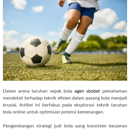
Dalam arena taruhan sepak bola
agen sbobet
pemahaman
mendetail terhadap teknik efisien dalam pasang bola menjadi
krusial. Artikel ini berfokus pada eksplorasi teknik taruhan
bola online untuk optimisasi potensi kemenangan.
Pengembangan strategi judi bola yang konsisten berperan