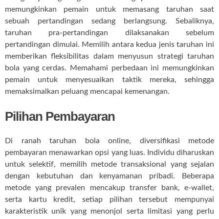
memungkinkan pemain untuk memasang taruhan saat
sebuah pertandingan sedang berlangsung. Sebaliknya,
taruhan pra-pertandingan dilaksanakan sebelum
pertandingan dimulai. Memilih antara kedua jenis taruhan ini
memberikan fleksibilitas dalam menyusun strategi taruhan
bola yang cerdas. Memahami perbedaan ini memungkinkan
pemain untuk menyesuaikan taktik mereka, sehingga
memaksimalkan peluang mencapai kemenangan.
Pilihan Pembayaran
Di ranah taruhan bola online, diversifikasi metode
pembayaran menawarkan opsi yang luas. Individu diharuskan
untuk selektif, memilih metode transaksional yang sejalan
dengan kebutuhan dan kenyamanan pribadi. Beberapa
metode yang prevalen mencakup transfer bank, e-wallet,
serta kartu kredit, setiap pilihan tersebut mempunyai
karakteristik unik yang menonjol serta limitasi yang perlu