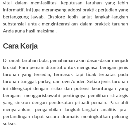
vital dalam memfasilitasi keputusan taruhan yang lebih
informatif. Ini juga merangsang adopsi praktik perjudian yang
bertanggung jawab. Eksplore lebih lanjut langkah-langkah
substansial untuk mengintegrasikan dalam praktek taruhan
Anda guna hasil maksimal.
Cara Kerja
Di ranah taruhan bola, pemahaman akan dasar-dasar menjadi
krusial. Para pemain dituntut untuk menguasai beragam jenis
taruhan yang tersedia, termasuk tapi tidak terbatas pada
taruhan tunggal, parlay, dan over/under. Setiap jenis taruhan
ini dilengkapi dengan risiko dan potensi keuntungan yang
beragam, menggarisbawahi pentingnya pemilihan strategis
yang sinkron dengan pendekatan pribadi pemain. Para ahli
menyarankan, pengambilan langkah-langkah analitis pra-
pertandingan dapat secara dramatis meningkatkan peluang
sukses.