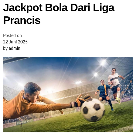
Jackpot Bola Dari Liga
Prancis
Posted on
22 Juni 2025
by
admin