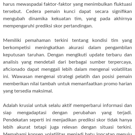
harus mewaspadai faktor-faktor yang menimbulkan fluktuasi
tersebut. Cedera pemain kunci dapat secara signifikan
mengubah dinamika kekuatan tim, yang pada akhirnya
mempengaruhi prediksi skor pertandingan.
Memiliki pemahaman terkini tentang kondisi tim yang
berkompetisi meningkatkan akurasi dalam pengambilan
keputusan taruhan. Dengan mengikuti update terbaru dan
analisis yang mendetail dari berbagai sumber terpercaya,
aficionado dapat menggali lebih dalam mengenai volatilitas
ini. Wawasan mengenai strategi pelatih dan posisi pemain
memberikan nilai tambah untuk memanfaatkan promo harian
yang tersedia maksimal.
Adalah krusial untuk selalu aktif memperbarui informasi dan
siap mengadaptasi dengan perubahan yang terjadi.
Pendekatan seperti ini menjadikan prediksi skor tidak hanya
lebih akurat tetapi juga relevan dengan situasi terkini.
Memahami konsep volatilitas menjadi batu loncatan menuju