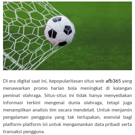
Di era digital saat ini, kepopularitasan situs web
afb365
yang
menawarkan promo harian bola meningkat di kalangan
peminat olahraga. Situs-situs ini tidak hanya menyediakan
informasi terkini mengenai dunia olahraga, tetapi juga
menampilkan analisis tim secara mendetail. Untuk menjamin
pengalaman pengguna yang tak terlupakan, esensial bagi
platform-platform ini untuk mengamankan data pribadi serta
transaksi pengguna.