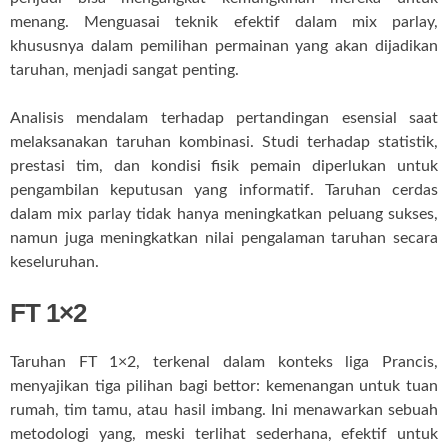
menang. Menguasai teknik efektif dalam mix parlay,
khususnya dalam pemilihan permainan yang akan dijadikan
taruhan, menjadi sangat penting.
Analisis mendalam terhadap pertandingan esensial saat
melaksanakan taruhan kombinasi. Studi terhadap statistik,
prestasi tim, dan kondisi fisik pemain diperlukan untuk
pengambilan keputusan yang informatif. Taruhan cerdas
dalam mix parlay tidak hanya meningkatkan peluang sukses,
namun juga meningkatkan nilai pengalaman taruhan secara
keseluruhan.
FT 1×2
Taruhan FT 1×2, terkenal dalam konteks liga Prancis,
menyajikan tiga pilihan bagi bettor: kemenangan untuk tuan
rumah, tim tamu, atau hasil imbang. Ini menawarkan sebuah
metodologi yang, meski terlihat sederhana, efektif untuk