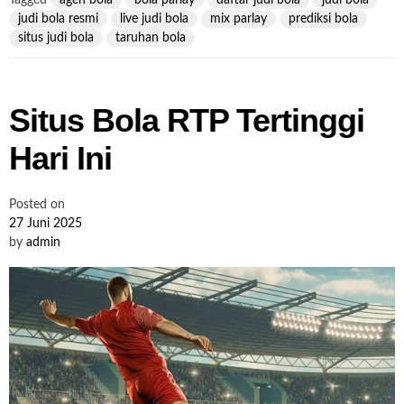
judi bola resmi
live judi bola
mix parlay
prediksi bola
situs judi bola
taruhan bola
Situs Bola RTP Tertinggi
Hari Ini
Posted on
27 Juni 2025
by
admin