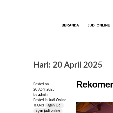
Skip
to
content
BERANDA
JUDI ONLINE
Hari:
20 April 2025
Rekomend
Posted on
20 April 2025
by
admin
Posted in
Judi Online
Tagged
agen judi
agen judi online