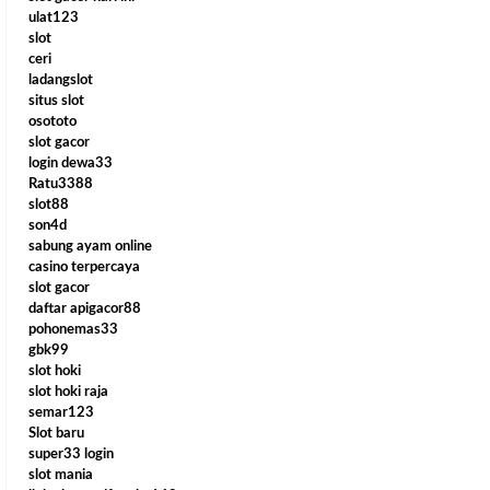
ulat123
slot
ceri
ladangslot
situs slot
osototo
slot gacor
login dewa33
Ratu3388
slot88
son4d
sabung ayam online
casino terpercaya
slot gacor
daftar apigacor88
pohonemas33
gbk99
slot hoki
slot hoki raja
semar123
Slot baru
super33 login
slot mania