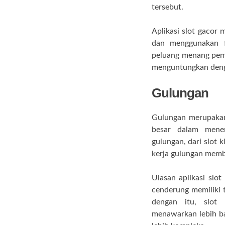
tersebut.
Aplikasi slot gacor
dan menggunakan f
peluang menang pema
menguntungkan denga
Gulungan
Gulungan merupakan 
besar dalam menen
gulungan, dari slot 
kerja gulungan memb
Ulasan aplikasi slot
cenderung memiliki
dengan itu, slot 
menawarkan lebih b