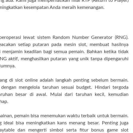
g ada. Kami juga memperhatikan nilai RTP (Return to Player)
ingkatkan kesempatan Anda meraih kemenangan.
r beroperasi lewat sistem Random Number Generator (RNG).
cakan setiap putaran pada mesin slot, membuat hasilnya
Ini menjamin keadilan bagi semua pemain. Bahkan ketika tidak
NG aktif, menghasilkan putaran yang unik tanpa dipengaruhi
lumnya.
ng di slot online adalah langkah penting sebelum bermain.
h dengan mengelola taruhan sesuai budget. Hindari tergoda
uhan besar di awal. Mulai dari taruhan kecil, kemudian
hap.
rmainan, pemain bisa menemukan waktu terbaik untuk bermain.
 ideal bisa meningkatkan kans menang besar. Penting juga
ytable dan mengerti simbol serta fitur bonus game slot