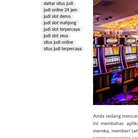
daftar situs judi
judi online 24 jam
judi slot demo
judi slot mahjong
judi slot terpercaya
judi slot zeus
situs judi online
situs judi terpercaya
Anda sedang mencari 
ini membahas aplika
mereka, memberi tah