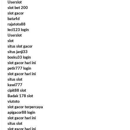
Userslot
slot bet 200
slot gacor
bata4d
rajatoto88
leci123 login
Userslot
slot
situs slot gacor
situs janji33
bosku33 login
slot gacor hari ini
petir777 login
slot gacor hari ini
situs slot
kawi777
cipit88 slot
Badak 178 slot
viutoto
slot gacor terpercaya
apigacor88 login
slot gacor hari ini
situs slot
slot gacor hari ini