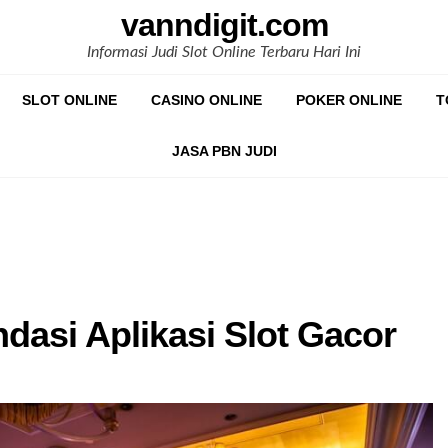
vanndigit.com
Informasi Judi Slot Online Terbaru Hari Ini
SLOT ONLINE
CASINO ONLINE
POKER ONLINE
T
JASA PBN JUDI
asi Aplikasi Slot Gacor