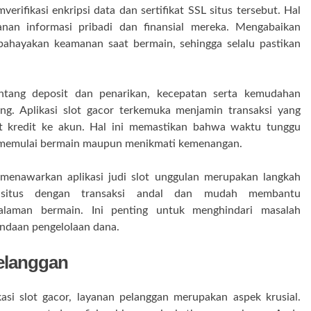
rifikasi enkripsi data dan sertifikat SSL situs tersebut. Hal
nan informasi pribadi dan finansial mereka. Mengabaikan
bahayakan keamanan saat bermain, sehingga selalu pastikan
entang deposit dan penarikan, kecepatan serta kemudahan
ng. Aplikasi slot gacor terkemuka menjamin transaksi yang
t kredit ke akun. Hal ini memastikan bahwa waktu tunggu
k memulai bermain maupun menikmati kemenangan.
 menawarkan aplikasi judi slot unggulan merupakan langkah
 situs dengan transaksi andal dan mudah membantu
alaman bermain. Ini penting untuk menghindari masalah
ndaan pengelolaan dana.
elanggan
asi slot gacor, layanan pelanggan merupakan aspek krusial.