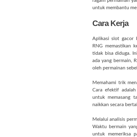
ragam permainan yan
untuk membantu men
Cara Kerja
Aplikasi slot gaco
RNG memastikan kea
tidak bisa diduga. 
ada yang bermain, R
oleh permainan sebe
Memahami trik mena
Cara efektif adala
untuk memasang tar
naikkan secara berta
Melalui analisis pe
Waktu bermain yang
untuk memeriksa pa