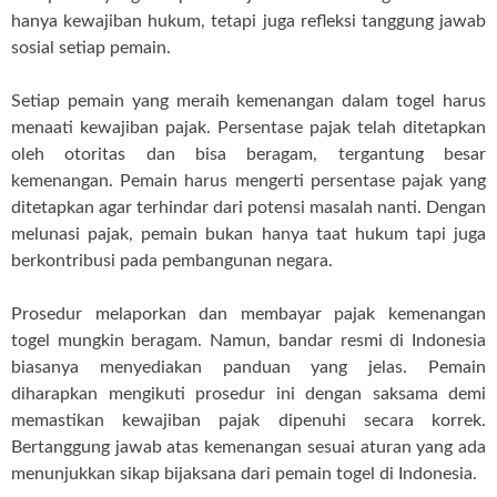
hanya kewajiban hukum, tetapi juga refleksi tanggung jawab
sosial setiap pemain.
Setiap pemain yang meraih kemenangan dalam togel harus
menaati kewajiban pajak. Persentase pajak telah ditetapkan
oleh otoritas dan bisa beragam, tergantung besar
kemenangan. Pemain harus mengerti persentase pajak yang
ditetapkan agar terhindar dari potensi masalah nanti. Dengan
melunasi pajak, pemain bukan hanya taat hukum tapi juga
berkontribusi pada pembangunan negara.
Prosedur melaporkan dan membayar pajak kemenangan
togel mungkin beragam. Namun, bandar resmi di Indonesia
biasanya menyediakan panduan yang jelas. Pemain
diharapkan mengikuti prosedur ini dengan saksama demi
memastikan kewajiban pajak dipenuhi secara korrek.
Bertanggung jawab atas kemenangan sesuai aturan yang ada
menunjukkan sikap bijaksana dari pemain togel di Indonesia.