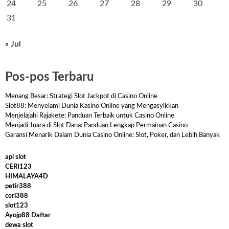
24
25
26
27
28
29
30
31
« Jul
Pos-pos Terbaru
Menang Besar: Strategi Slot Jackpot di Casino Online
Slot88: Menyelami Dunia Kasino Online yang Mengasyikkan
Menjelajahi Rajakete: Panduan Terbaik untuk Casino Online
Menjadi Juara di Slot Dana: Panduan Lengkap Permainan Casino
Garansi Menarik Dalam Dunia Casino Online: Slot, Poker, dan Lebih Banyak
api slot
CERI123
HIMALAYA4D
petir388
ceri388
slot123
Ayojp88 Daftar
dewa slot