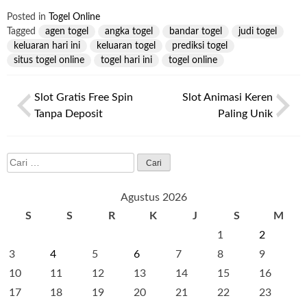
Posted in
Togel Online
Tagged
agen togel
angka togel
bandar togel
judi togel
keluaran hari ini
keluaran togel
prediksi togel
situs togel online
togel hari ini
togel online
Navigasi
Slot Gratis Free Spin
Slot Animasi Keren
pos
Tanpa Deposit
Paling Unik
Cari
untuk:
Agustus 2026
S
S
R
K
J
S
M
1
2
3
4
5
6
7
8
9
10
11
12
13
14
15
16
17
18
19
20
21
22
23