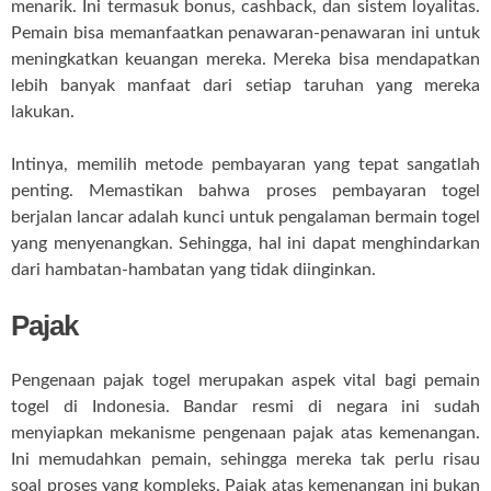
menarik. Ini termasuk bonus, cashback, dan sistem loyalitas.
Pemain bisa memanfaatkan penawaran-penawaran ini untuk
meningkatkan keuangan mereka. Mereka bisa mendapatkan
lebih banyak manfaat dari setiap taruhan yang mereka
lakukan.
Intinya, memilih metode pembayaran yang tepat sangatlah
penting. Memastikan bahwa proses pembayaran togel
berjalan lancar adalah kunci untuk pengalaman bermain togel
yang menyenangkan. Sehingga, hal ini dapat menghindarkan
dari hambatan-hambatan yang tidak diinginkan.
Pajak
Pengenaan pajak togel merupakan aspek vital bagi pemain
togel di Indonesia. Bandar resmi di negara ini sudah
menyiapkan mekanisme pengenaan pajak atas kemenangan.
Ini memudahkan pemain, sehingga mereka tak perlu risau
soal proses yang kompleks. Pajak atas kemenangan ini bukan