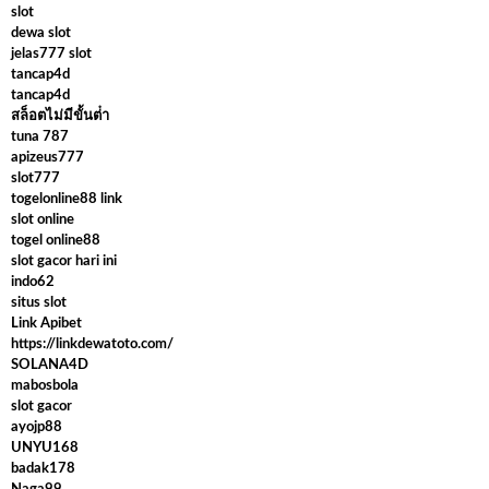
slot
dewa slot
jelas777 slot
tancap4d
tancap4d
สล็อตไม่มีขั้นต่ํา
tuna 787
apizeus777
slot777
togelonline88 link
slot online
togel online88
slot gacor hari ini
indo62
situs slot
Link Apibet
https://linkdewatoto.com/
SOLANA4D
mabosbola
slot gacor
ayojp88
UNYU168
badak178