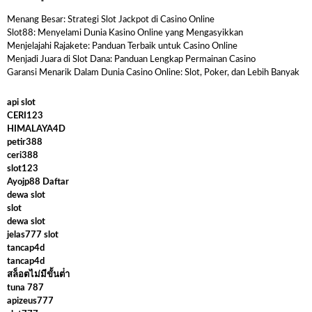
Menang Besar: Strategi Slot Jackpot di Casino Online
Slot88: Menyelami Dunia Kasino Online yang Mengasyikkan
Menjelajahi Rajakete: Panduan Terbaik untuk Casino Online
Menjadi Juara di Slot Dana: Panduan Lengkap Permainan Casino
Garansi Menarik Dalam Dunia Casino Online: Slot, Poker, dan Lebih Banyak
api slot
CERI123
HIMALAYA4D
petir388
ceri388
slot123
Ayojp88 Daftar
dewa slot
slot
dewa slot
jelas777 slot
tancap4d
tancap4d
สล็อตไม่มีขั้นต่ํา
tuna 787
apizeus777