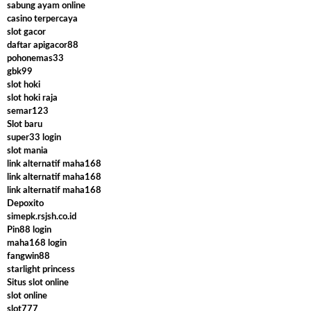
sabung ayam online
casino terpercaya
slot gacor
daftar apigacor88
pohonemas33
gbk99
slot hoki
slot hoki raja
semar123
Slot baru
super33 login
slot mania
link alternatif maha168
link alternatif maha168
link alternatif maha168
Depoxito
simepk.rsjsh.co.id
Pin88 login
maha168 login
fangwin88
starlight princess
Situs slot online
slot online
slot777