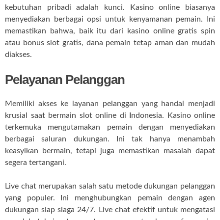
kebutuhan pribadi adalah kunci. Kasino online biasanya
menyediakan berbagai opsi untuk kenyamanan pemain. Ini
memastikan bahwa, baik itu dari kasino online gratis spin
atau bonus slot gratis, dana pemain tetap aman dan mudah
diakses.
Pelayanan Pelanggan
Memiliki akses ke layanan pelanggan yang handal menjadi
krusial saat bermain slot online di Indonesia. Kasino online
terkemuka mengutamakan pemain dengan menyediakan
berbagai saluran dukungan. Ini tak hanya menambah
keasyikan bermain, tetapi juga memastikan masalah dapat
segera tertangani.
Live chat merupakan salah satu metode dukungan pelanggan
yang populer. Ini menghubungkan pemain dengan agen
dukungan siap siaga 24/7. Live chat efektif untuk mengatasi