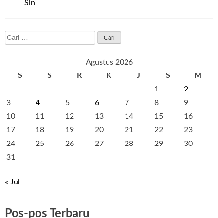
Sini
Cari
untuk:
Agustus 2026
S
S
R
K
J
S
M
1
2
3
4
5
6
7
8
9
10
11
12
13
14
15
16
17
18
19
20
21
22
23
24
25
26
27
28
29
30
31
« Jul
Pos-pos Terbaru