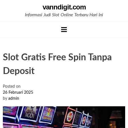
Skip
vanndigit.com
to
Informasi Judi Slot Online Terbaru Hari Ini
content
Slot Gratis Free Spin Tanpa
Deposit
Posted on
26 Februari 2025
by
admin