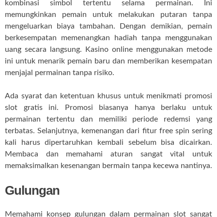
kombinasi simbol tertentu selama permainan. Ini
memungkinkan pemain untuk melakukan putaran tanpa
mengeluarkan biaya tambahan. Dengan demikian, pemain
berkesempatan memenangkan hadiah tanpa menggunakan
uang secara langsung. Kasino online menggunakan metode
ini untuk menarik pemain baru dan memberikan kesempatan
menjajal permainan tanpa risiko.
Ada syarat dan ketentuan khusus untuk menikmati promosi
slot gratis ini. Promosi biasanya hanya berlaku untuk
permainan tertentu dan memiliki periode redemsi yang
terbatas. Selanjutnya, kemenangan dari fitur free spin sering
kali harus dipertaruhkan kembali sebelum bisa dicairkan.
Membaca dan memahami aturan sangat vital untuk
memaksimalkan kesenangan bermain tanpa kecewa nantinya.
Gulungan
Memahami konsep gulungan dalam permainan slot sangat