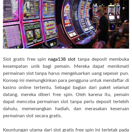
Slot gratis free spin
naga138 slot
tanpa deposit membuka
kesempatan unik bagi pemain. Mereka dapat menikmati
permainan slot tanpa harus mengeluarkan uang sepeser pun.
Konsep ini memungkinkan para pengguna untuk mendaftar di
kasino online tertentu. Sebagai bagian dari paket selamat
datang, mereka diberi free spin. Oleh karena itu, pemain
dapat mencoba permainan slot tanpa perlu deposit terlebih
dahulu, memenangkan hadiah, dan merasakan keseruan
permainan slot secara gratis.
Keuntungan utama dari slot gratis free spin ini terletak pada