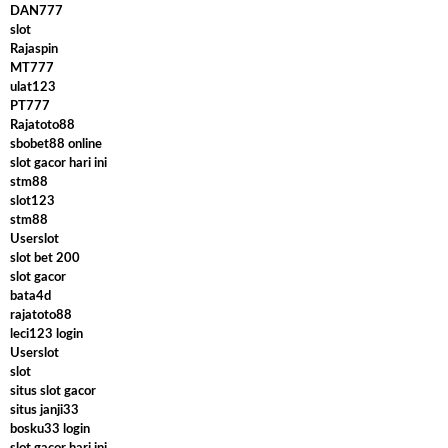
DAN777
slot
Rajaspin
MT777
ulat123
PT777
Rajatoto88
sbobet88 online
slot gacor hari ini
stm88
slot123
stm88
Userslot
slot bet 200
slot gacor
bata4d
rajatoto88
leci123 login
Userslot
slot
situs slot gacor
situs janji33
bosku33 login