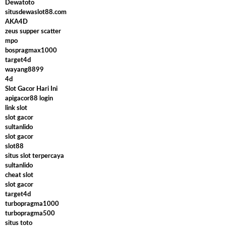
Dewatoto
situsdewaslot88.com
AKA4D
zeus supper scatter
mpo
bospragmax1000
target4d
wayang8899
4d
Slot Gacor Hari Ini
apigacor88 login
link slot
slot gacor
sultanlido
slot gacor
slot88
situs slot terpercaya
sultanlido
cheat slot
slot gacor
target4d
turbopragma1000
turbopragma500
situs toto