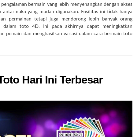
n pengalaman bermain yang lebih menyenangkan dengan akses
n antarmuka yang mudah digunakan. Fasilitas ini tidak hanya
uan permainan tetapi juga mendorong lebih banyak orang
si dalam toto 4D. Ini pada akhirnya dapat meningkatkan
gan pemain dan menghasilkan variasi dalam cara bermain toto
oto Hari Ini Terbesar