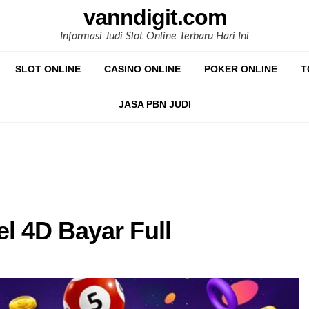
vanndigit.com
Informasi Judi Slot Online Terbaru Hari Ini
SLOT ONLINE
CASINO ONLINE
POKER ONLINE
T
JASA PBN JUDI
el 4D Bayar Full