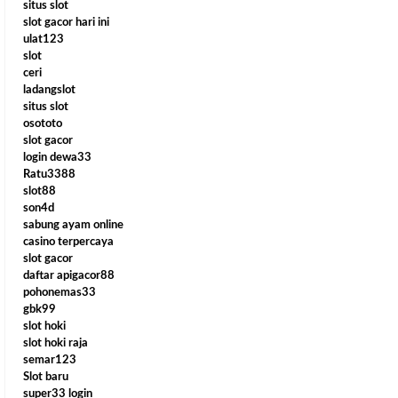
situs slot
slot gacor hari ini
ulat123
slot
ceri
ladangslot
situs slot
osototo
slot gacor
login dewa33
Ratu3388
slot88
son4d
sabung ayam online
casino terpercaya
slot gacor
daftar apigacor88
pohonemas33
gbk99
slot hoki
slot hoki raja
semar123
Slot baru
super33 login