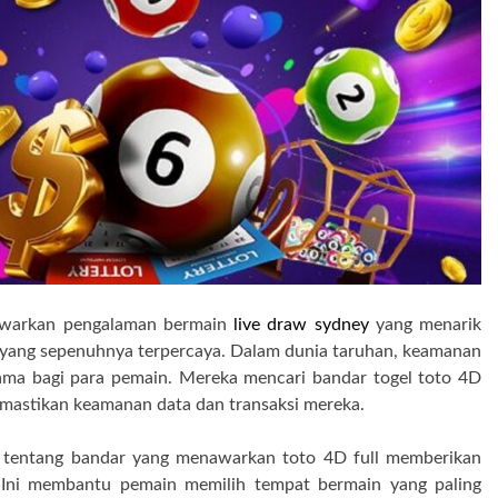
awarkan pengalaman bermain
live draw sydney
yang menarik
yang sepenuhnya terpercaya. Dalam dunia taruhan, keamanan
tama bagi para pemain. Mereka mencari bandar togel toto 4D
mastikan keamanan data dan transaksi mereka.
h tentang bandar yang menawarkan toto 4D full memberikan
Ini membantu pemain memilih tempat bermain yang paling