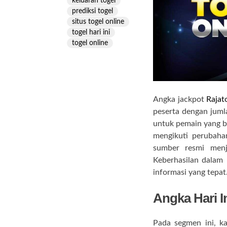
keluaran togel
prediksi togel
situs togel online
togel hari ini
togel online
Angka jackpot
Rajat
peserta dengan juml
untuk pemain yang b
mengikuti perubaha
sumber resmi menj
Keberhasilan dalam
informasi yang tepat
Angka Hari I
Pada segmen ini, k