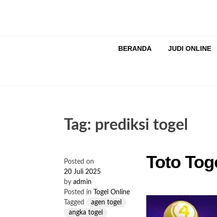
Skip
to
content
BERANDA
JUDI ONLINE
Tag:
prediksi togel
Toto Tog
Posted on
20 Juli 2025
by
admin
Posted in
Togel Online
Tagged
agen togel
angka togel