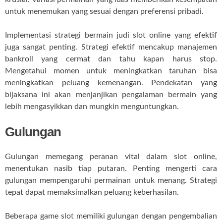
untuk menemukan yang sesuai dengan preferensi pribadi.
Implementasi strategi bermain judi slot online yang efektif
juga sangat penting. Strategi efektif mencakup manajemen
bankroll yang cermat dan tahu kapan harus stop.
Mengetahui momen untuk meningkatkan taruhan bisa
meningkatkan peluang kemenangan. Pendekatan yang
bijaksana ini akan menjanjikan pengalaman bermain yang
lebih mengasyikkan dan mungkin menguntungkan.
Gulungan
Gulungan memegang peranan vital dalam slot online,
menentukan nasib tiap putaran. Penting mengerti cara
gulungan mempengaruhi permainan untuk menang. Strategi
tepat dapat memaksimalkan peluang keberhasilan.
Beberapa game slot memiliki gulungan dengan pengembalian