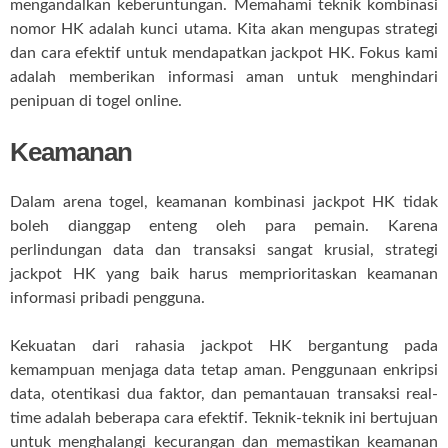
mengandalkan keberuntungan. Memahami teknik kombinasi
nomor HK adalah kunci utama. Kita akan mengupas strategi
dan cara efektif untuk mendapatkan jackpot HK. Fokus kami
adalah memberikan informasi aman untuk menghindari
penipuan di togel online.
Keamanan
Dalam arena togel, keamanan kombinasi jackpot HK tidak
boleh dianggap enteng oleh para pemain. Karena
perlindungan data dan transaksi sangat krusial, strategi
jackpot HK yang baik harus memprioritaskan keamanan
informasi pribadi pengguna.
Kekuatan dari rahasia jackpot HK bergantung pada
kemampuan menjaga data tetap aman. Penggunaan enkripsi
data, otentikasi dua faktor, dan pemantauan transaksi real-
time adalah beberapa cara efektif. Teknik-teknik ini bertujuan
untuk menghalangi kecurangan dan memastikan keamanan