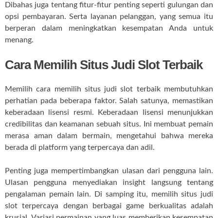
Dibahas juga tentang fitur-fitur penting seperti gulungan dan
opsi pembayaran. Serta layanan pelanggan, yang semua itu
berperan dalam meningkatkan kesempatan Anda untuk
menang.
Cara Memilih Situs Judi Slot Terbaik
Memilih cara memilih situs judi slot terbaik membutuhkan
perhatian pada beberapa faktor. Salah satunya, memastikan
keberadaan lisensi resmi. Keberadaan lisensi menunjukkan
credibilitas dan keamanan sebuah situs. Ini membuat pemain
merasa aman dalam bermain, mengetahui bahwa mereka
berada di platform yang terpercaya dan adil.
Penting juga mempertimbangkan ulasan dari pengguna lain.
Ulasan pengguna menyediakan insight langsung tentang
pengalaman pemain lain. Di samping itu, memilih situs judi
slot terpercaya dengan berbagai game berkualitas adalah
krusial. Variasi permainan yang luas memberikan kesempatan