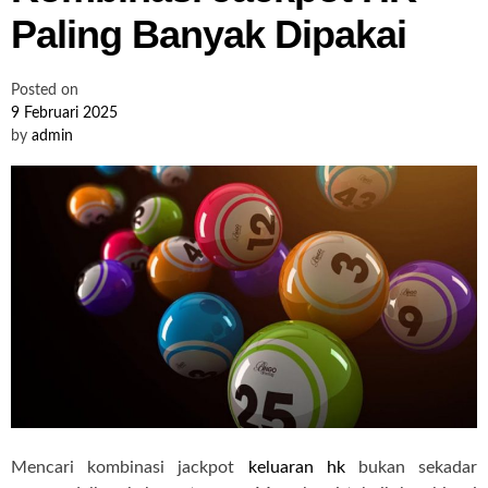
Paling Banyak Dipakai
Posted on
9 Februari 2025
by
admin
Mencari kombinasi jackpot
keluaran hk
bukan sekadar