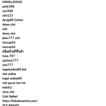
HIMALAYA4D
petir388
ceri388
slot123
Ayojp88 Daftar
dewa slot
slot
dewa slot
jelas777 slot
tancap4d
tancap4d
สล็อตไม่มีขั้นต่ํา
tuna 787
apizeus777
slot777
togelonline88 link
slot online
togel online88
slot gacor hari ini
indo62
situs slot
Link Apibet
https://linkdewatoto.com/
SOLANA4D