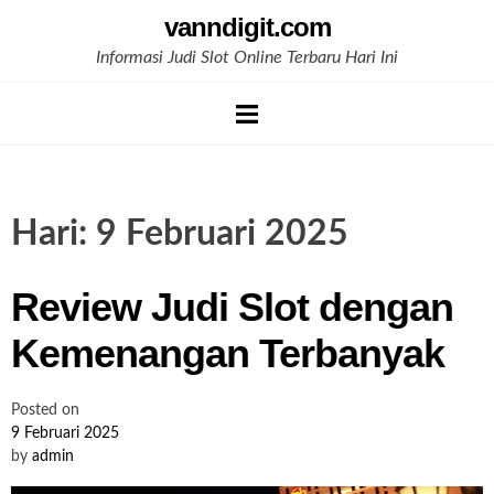
Skip
vanndigit.com
to
Informasi Judi Slot Online Terbaru Hari Ini
content
Hari:
9 Februari 2025
Review Judi Slot dengan
Kemenangan Terbanyak
Posted on
9 Februari 2025
by
admin