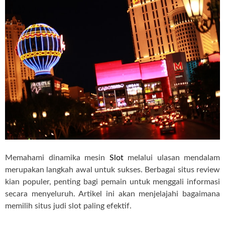
Memahami dinamika mesin
Slot
melalui ulasan mendalam
merupakan langkah awal untuk sukses. Berbagai situs review
kian populer, penting bagi pemain untuk menggali informasi
secara menyeluruh. Artikel ini akan menjelajahi bagaimana
memilih situs judi slot paling efektif.