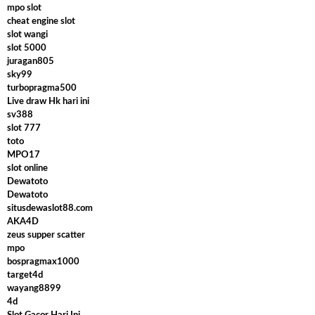
mpo slot
cheat engine slot
slot wangi
slot 5000
juragan805
sky99
turbopragma500
Live draw Hk hari ini
sv388
slot 777
toto
MPO17
slot online
Dewatoto
Dewatoto
situsdewaslot88.com
AKA4D
zeus supper scatter
mpo
bospragmax1000
target4d
wayang8899
4d