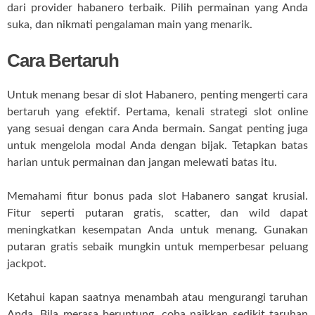
dari provider habanero terbaik. Pilih permainan yang Anda
suka, dan nikmati pengalaman main yang menarik.
Cara Bertaruh
Untuk menang besar di slot Habanero, penting mengerti cara
bertaruh yang efektif. Pertama, kenali strategi slot online
yang sesuai dengan cara Anda bermain. Sangat penting juga
untuk mengelola modal Anda dengan bijak. Tetapkan batas
harian untuk permainan dan jangan melewati batas itu.
Memahami fitur bonus pada slot Habanero sangat krusial.
Fitur seperti putaran gratis, scatter, dan wild dapat
meningkatkan kesempatan Anda untuk menang. Gunakan
putaran gratis sebaik mungkin untuk memperbesar peluang
jackpot.
Ketahui kapan saatnya menambah atau mengurangi taruhan
Anda. Bila merasa beruntung, coba naikkan sedikit taruhan