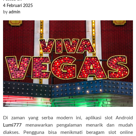
4 Februari 2025
by
admin
Di zaman yang serba modern ini, aplikasi slot Android
Lumi777
menawarkan pengalaman menarik dan mudah
diakses. Pengguna bisa menikmati beragam slot online