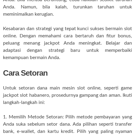
Anda. Namun, bila kalah, turunkan taruhan untuk
meminimalkan kerugian.
Kesabaran dan strategi yang tepat kunci sukses bermain slot
online. Dengan memahami cara bertaruh dan fitur bonus,
peluang menang jackpot Anda meningkat. Belajar dan
adaptasi dengan strategi baru untuk memperbaiki
kemampuan bermain Anda.
Cara Setoran
Untuk setoran dana main mesin slot online, seperti game
jackpot slot habanero, prosedurnya gampang dan aman. Ikuti
langkah-langkah ini:
1. Memilih Metode Setoran: Pilih metode pembayaran yang
Anda suka sebelum setor dana. Ada pilihan seperti transfer
bank, e-wallet, dan kartu kredit. Pilih yang paling nyaman