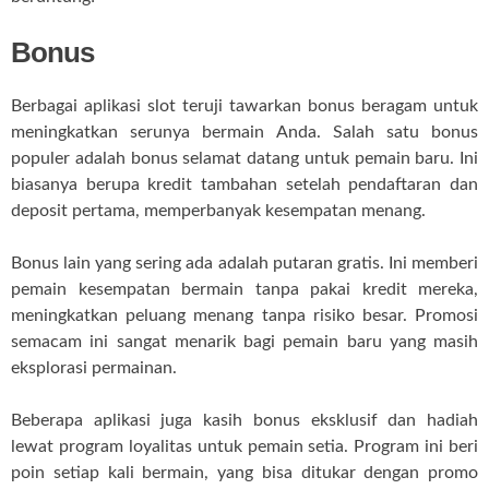
Bonus
Berbagai aplikasi slot teruji tawarkan bonus beragam untuk
meningkatkan serunya bermain Anda. Salah satu bonus
populer adalah bonus selamat datang untuk pemain baru. Ini
biasanya berupa kredit tambahan setelah pendaftaran dan
deposit pertama, memperbanyak kesempatan menang.
Bonus lain yang sering ada adalah putaran gratis. Ini memberi
pemain kesempatan bermain tanpa pakai kredit mereka,
meningkatkan peluang menang tanpa risiko besar. Promosi
semacam ini sangat menarik bagi pemain baru yang masih
eksplorasi permainan.
Beberapa aplikasi juga kasih bonus eksklusif dan hadiah
lewat program loyalitas untuk pemain setia. Program ini beri
poin setiap kali bermain, yang bisa ditukar dengan promo