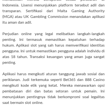
Indonesia. Lisensi menunjukkan platform tersebut adil dan
transparan. Sertifikasi dari Malta Gaming Authority
(MGA) atau UK Gambling Commission menandakan aplikasi
itu aman dan adil.
Perjudian online yang legal melibatkan langkah-langkah
penting. Ini termasuk memastikan kepatuhan terhadap
hukum. Aplikasi slot yang sah harus memverifikasi identitas
pengguna. Ini untuk memastikan pengguna adalah individu di
atas 18 tahun. Transaksi keuangan yang aman juga sangat
penting.
Aplikasi harus mengikuti aturan tanggung jawab sosial dan
periklanan. Judi terkemuka seperti Bet365 dan 888 Casino
mengikuti kode etik yang ketat. Mereka menawarkan opsi
pembatasan diri dan batas setoran untuk pemain. Ini
menunjukkan pentingnya tidak berkompromi soal legalitas
saat bermain slot online.