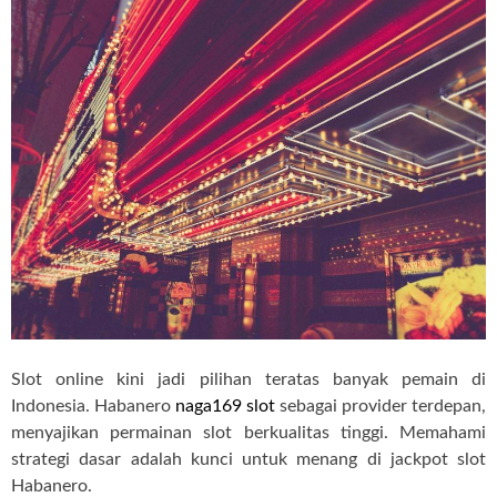
Slot online kini jadi pilihan teratas banyak pemain di
Indonesia. Habanero
naga169 slot
sebagai provider terdepan,
menyajikan permainan slot berkualitas tinggi. Memahami
strategi dasar adalah kunci untuk menang di jackpot slot
Habanero.