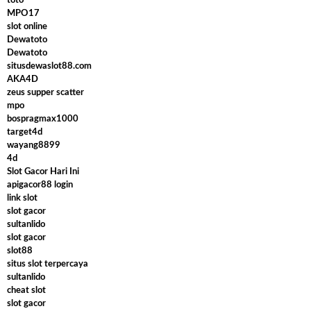
toto
MPO17
slot online
Dewatoto
Dewatoto
situsdewaslot88.com
AKA4D
zeus supper scatter
mpo
bospragmax1000
target4d
wayang8899
4d
Slot Gacor Hari Ini
apigacor88 login
link slot
slot gacor
sultanlido
slot gacor
slot88
situs slot terpercaya
sultanlido
cheat slot
slot gacor