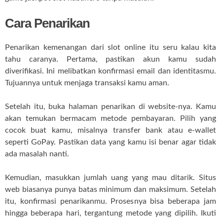
Cara Penarikan
Penarikan kemenangan dari slot online itu seru kalau kita
tahu caranya. Pertama, pastikan akun kamu sudah
diverifikasi. Ini melibatkan konfirmasi email dan identitasmu.
Tujuannya untuk menjaga transaksi kamu aman.
Setelah itu, buka halaman penarikan di website-nya. Kamu
akan temukan bermacam metode pembayaran. Pilih yang
cocok buat kamu, misalnya transfer bank atau e-wallet
seperti GoPay. Pastikan data yang kamu isi benar agar tidak
ada masalah nanti.
Kemudian, masukkan jumlah uang yang mau ditarik. Situs
web biasanya punya batas minimum dan maksimum. Setelah
itu, konfirmasi penarikanmu. Prosesnya bisa beberapa jam
hingga beberapa hari, tergantung metode yang dipilih. Ikuti