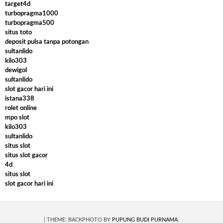
target4d
turbopragma1000
turbopragma500
situs toto
deposit pulsa tanpa potongan
sultanlido
kilo303
dewigol
sultanlido
slot gacor hari ini
istana338
rolet online
mpo slot
kilo303
sultanlido
situs slot
situs slot gacor
4d
situs slot
slot gacor hari ini
|
THEME: BACKPHOTO BY
PUPUNG BUDI PURNAMA
.