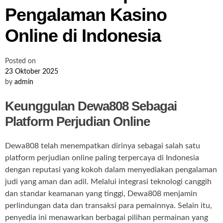
Pengalaman Kasino
Online di Indonesia
Posted on
23 Oktober 2025
by
admin
Keunggulan Dewa808 Sebagai
Platform Perjudian Online
Dewa808 telah menempatkan dirinya sebagai salah satu
platform perjudian online paling terpercaya di Indonesia
dengan reputasi yang kokoh dalam menyediakan pengalaman
judi yang aman dan adil. Melalui integrasi teknologi canggih
dan standar keamanan yang tinggi, Dewa808 menjamin
perlindungan data dan transaksi para pemainnya. Selain itu,
penyedia ini menawarkan berbagai pilihan permainan yang