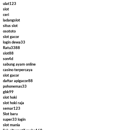
ulat123
slot
ceri
ladangslot
situs slot
osototo
slot gacor
login dewa33
Ratu3388
slot88
son4d
sabung ayam online
casino terpercaya
slot gacor
daftar apigacor88
pohonemas33
gbk99
slot hoki
slot hoki raja
semar123
Slot baru
super33 login
slot mania