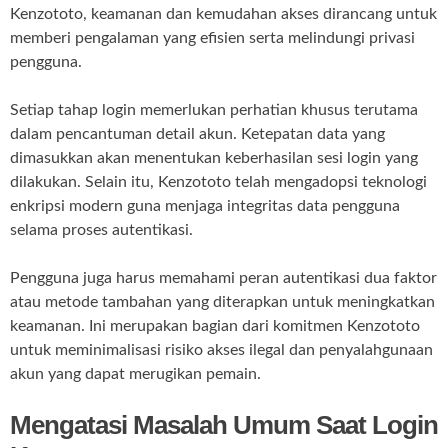
Kenzototo, keamanan dan kemudahan akses dirancang untuk
memberi pengalaman yang efisien serta melindungi privasi
pengguna.
Setiap tahap login memerlukan perhatian khusus terutama
dalam pencantuman detail akun. Ketepatan data yang
dimasukkan akan menentukan keberhasilan sesi login yang
dilakukan. Selain itu, Kenzototo telah mengadopsi teknologi
enkripsi modern guna menjaga integritas data pengguna
selama proses autentikasi.
Pengguna juga harus memahami peran autentikasi dua faktor
atau metode tambahan yang diterapkan untuk meningkatkan
keamanan. Ini merupakan bagian dari komitmen Kenzototo
untuk meminimalisasi risiko akses ilegal dan penyalahgunaan
akun yang dapat merugikan pemain.
Mengatasi Masalah Umum Saat Login