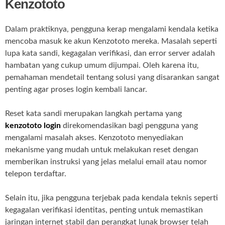
Kenzototo
Dalam praktiknya, pengguna kerap mengalami kendala ketika
mencoba masuk ke akun Kenzototo mereka. Masalah seperti
lupa kata sandi, kegagalan verifikasi, dan error server adalah
hambatan yang cukup umum dijumpai. Oleh karena itu,
pemahaman mendetail tentang solusi yang disarankan sangat
penting agar proses login kembali lancar.
Reset kata sandi merupakan langkah pertama yang
kenzototo login
direkomendasikan bagi pengguna yang
mengalami masalah akses. Kenzototo menyediakan
mekanisme yang mudah untuk melakukan reset dengan
memberikan instruksi yang jelas melalui email atau nomor
telepon terdaftar.
Selain itu, jika pengguna terjebak pada kendala teknis seperti
kegagalan verifikasi identitas, penting untuk memastikan
jaringan internet stabil dan perangkat lunak browser telah