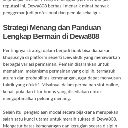
reputasi ini, Dewa808 berhasil menarik minat banyak
penggemar judi profesional dan pemula sekaligus.
Strategi Menang dan Panduan
Lengkap Bermain di Dewa808
Pentingnya strategi dalam berjudi tidak bisa diabaikan,
khususnya di platform seperti Dewa808 yang menawarkan
berbagai variasi permainan. Pemain disarankan untuk
memahami mekanisme permainan yang dipilih, termasuk
aturan dan probabilitas kemenangan, agar dapat menyusun
taktik yang efektif. Misalnya, dalam permainan slot online,
kenali pola dan fitur bonus yang disediakan untuk
mengoptimalkan peluang menang.
Selain itu, pengelolaan modal secara bijaksana merupakan
salah satu kunci utama untuk meraih sukses di Dewa808.
Mengatur batas kemenangan dan kerugian secara disiplin