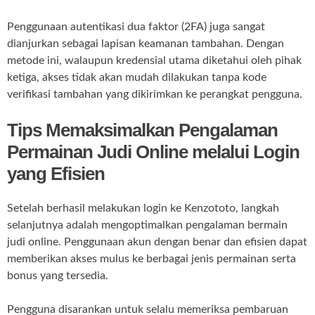
Penggunaan autentikasi dua faktor (2FA) juga sangat
dianjurkan sebagai lapisan keamanan tambahan. Dengan
metode ini, walaupun kredensial utama diketahui oleh pihak
ketiga, akses tidak akan mudah dilakukan tanpa kode
verifikasi tambahan yang dikirimkan ke perangkat pengguna.
Tips Memaksimalkan Pengalaman
Permainan Judi Online melalui Login
yang Efisien
Setelah berhasil melakukan login ke Kenzototo, langkah
selanjutnya adalah mengoptimalkan pengalaman bermain
judi online. Penggunaan akun dengan benar dan efisien dapat
memberikan akses mulus ke berbagai jenis permainan serta
bonus yang tersedia.
Pengguna disarankan untuk selalu memeriksa pembaruan