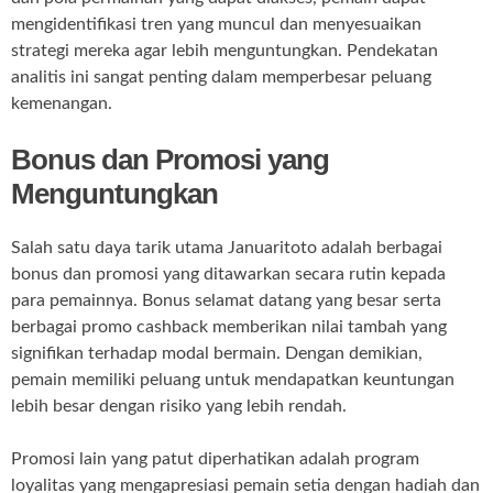
mengidentifikasi tren yang muncul dan menyesuaikan
strategi mereka agar lebih menguntungkan. Pendekatan
analitis ini sangat penting dalam memperbesar peluang
kemenangan.
Bonus dan Promosi yang
Menguntungkan
Salah satu daya tarik utama Januaritoto adalah berbagai
bonus dan promosi yang ditawarkan secara rutin kepada
para pemainnya. Bonus selamat datang yang besar serta
berbagai promo cashback memberikan nilai tambah yang
signifikan terhadap modal bermain. Dengan demikian,
pemain memiliki peluang untuk mendapatkan keuntungan
lebih besar dengan risiko yang lebih rendah.
Promosi lain yang patut diperhatikan adalah program
loyalitas yang mengapresiasi pemain setia dengan hadiah dan