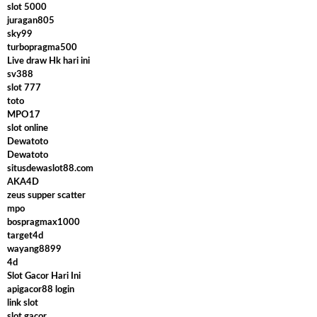
slot 5000
juragan805
sky99
turbopragma500
Live draw Hk hari ini
sv388
slot 777
toto
MPO17
slot online
Dewatoto
Dewatoto
situsdewaslot88.com
AKA4D
zeus supper scatter
mpo
bospragmax1000
target4d
wayang8899
4d
Slot Gacor Hari Ini
apigacor88 login
link slot
slot gacor