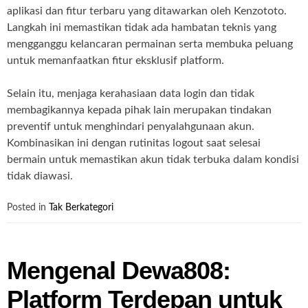
aplikasi dan fitur terbaru yang ditawarkan oleh Kenzototo.
Langkah ini memastikan tidak ada hambatan teknis yang
mengganggu kelancaran permainan serta membuka peluang
untuk memanfaatkan fitur eksklusif platform.
Selain itu, menjaga kerahasiaan data login dan tidak
membagikannya kepada pihak lain merupakan tindakan
preventif untuk menghindari penyalahgunaan akun.
Kombinasikan ini dengan rutinitas logout saat selesai
bermain untuk memastikan akun tidak terbuka dalam kondisi
tidak diawasi.
Posted in
Tak Berkategori
Mengenal Dewa808:
Platform Terdepan untuk