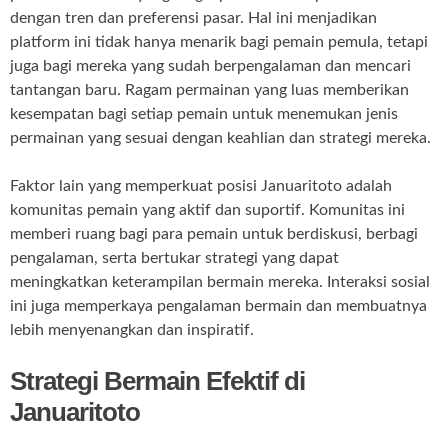
dengan tren dan preferensi pasar. Hal ini menjadikan
platform ini tidak hanya menarik bagi pemain pemula, tetapi
juga bagi mereka yang sudah berpengalaman dan mencari
tantangan baru. Ragam permainan yang luas memberikan
kesempatan bagi setiap pemain untuk menemukan jenis
permainan yang sesuai dengan keahlian dan strategi mereka.
Faktor lain yang memperkuat posisi Januaritoto adalah
komunitas pemain yang aktif dan suportif. Komunitas ini
memberi ruang bagi para pemain untuk berdiskusi, berbagi
pengalaman, serta bertukar strategi yang dapat
meningkatkan keterampilan bermain mereka. Interaksi sosial
ini juga memperkaya pengalaman bermain dan membuatnya
lebih menyenangkan dan inspiratif.
Strategi Bermain Efektif di
Januaritoto