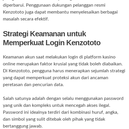
diperbarui. Penggunaan dukungan pelanggan resmi
Kenzototo juga dapat membantu menyelesaikan berbagai
masalah secara efektif.
Strategi Keamanan untuk
Memperkuat Login Kenzototo
Keamanan akun saat melakukan login di platform kasino
online merupakan faktor krusial yang tidak boleh diabaikan.
Di Kenzototo, pengguna harus menerapkan sejumlah strategi
yang dapat memperkuat proteksi akun dari ancaman
peretasan dan pencurian data.
Salah satunya adalah dengan selalu menggunakan password
yang unik dan kompleks untuk mencegah akses ilegal.
Password ini idealnya terdiri dari kombinasi huruf, angka,
dan simbol yang sulit ditebak oleh pihak yang tidak
bertanggung jawab.