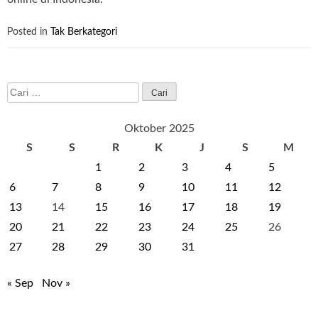
Posted in
Tak Berkategori
Cari
untuk:
Oktober 2025
S
S
R
K
J
S
M
1
2
3
4
5
6
7
8
9
10
11
12
13
14
15
16
17
18
19
20
21
22
23
24
25
26
27
28
29
30
31
« Sep
Nov »