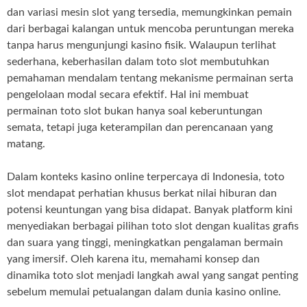
dan variasi mesin slot yang tersedia, memungkinkan pemain
dari berbagai kalangan untuk mencoba peruntungan mereka
tanpa harus mengunjungi kasino fisik. Walaupun terlihat
sederhana, keberhasilan dalam toto slot membutuhkan
pemahaman mendalam tentang mekanisme permainan serta
pengelolaan modal secara efektif. Hal ini membuat
permainan toto slot bukan hanya soal keberuntungan
semata, tetapi juga keterampilan dan perencanaan yang
matang.
Dalam konteks kasino online terpercaya di Indonesia, toto
slot mendapat perhatian khusus berkat nilai hiburan dan
potensi keuntungan yang bisa didapat. Banyak platform kini
menyediakan berbagai pilihan toto slot dengan kualitas grafis
dan suara yang tinggi, meningkatkan pengalaman bermain
yang imersif. Oleh karena itu, memahami konsep dan
dinamika toto slot menjadi langkah awal yang sangat penting
sebelum memulai petualangan dalam dunia kasino online.