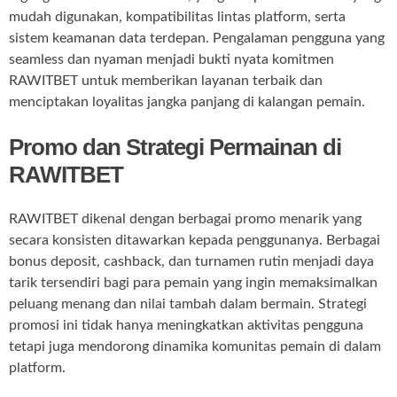
mudah digunakan, kompatibilitas lintas platform, serta
sistem keamanan data terdepan. Pengalaman pengguna yang
seamless dan nyaman menjadi bukti nyata komitmen
RAWITBET untuk memberikan layanan terbaik dan
menciptakan loyalitas jangka panjang di kalangan pemain.
Promo dan Strategi Permainan di
RAWITBET
RAWITBET dikenal dengan berbagai promo menarik yang
secara konsisten ditawarkan kepada penggunanya. Berbagai
bonus deposit, cashback, dan turnamen rutin menjadi daya
tarik tersendiri bagi para pemain yang ingin memaksimalkan
peluang menang dan nilai tambah dalam bermain. Strategi
promosi ini tidak hanya meningkatkan aktivitas pengguna
tetapi juga mendorong dinamika komunitas pemain di dalam
platform.