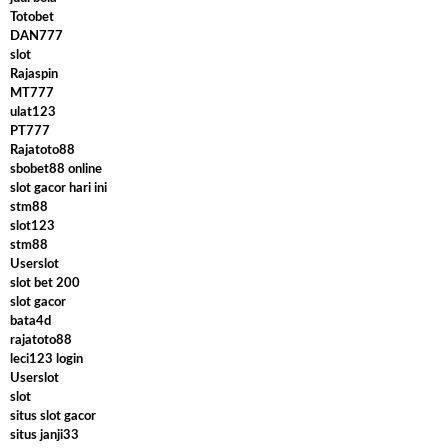
Totobet
DAN777
slot
Rajaspin
MT777
ulat123
PT777
Rajatoto88
sbobet88 online
slot gacor hari ini
stm88
slot123
stm88
Userslot
slot bet 200
slot gacor
bata4d
rajatoto88
leci123 login
Userslot
slot
situs slot gacor
situs janji33