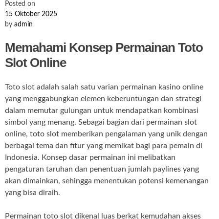
Posted on
15 Oktober 2025
by
admin
Memahami Konsep Permainan Toto
Slot Online
Toto slot adalah salah satu varian permainan kasino online
yang menggabungkan elemen keberuntungan dan strategi
dalam memutar gulungan untuk mendapatkan kombinasi
simbol yang menang. Sebagai bagian dari permainan slot
online, toto slot memberikan pengalaman yang unik dengan
berbagai tema dan fitur yang memikat bagi para pemain di
Indonesia. Konsep dasar permainan ini melibatkan
pengaturan taruhan dan penentuan jumlah paylines yang
akan dimainkan, sehingga menentukan potensi kemenangan
yang bisa diraih.
Permainan toto slot dikenal luas berkat kemudahan akses