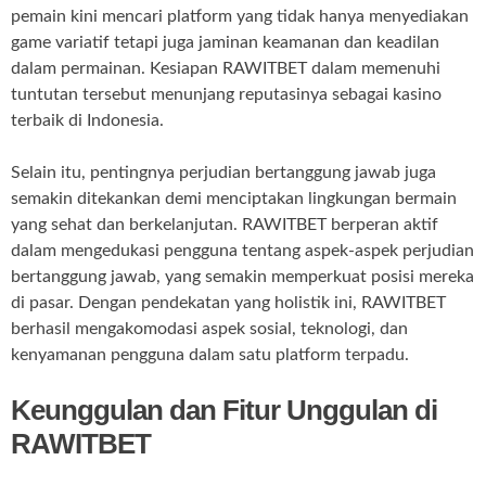
pemain kini mencari platform yang tidak hanya menyediakan
game variatif tetapi juga jaminan keamanan dan keadilan
dalam permainan. Kesiapan RAWITBET dalam memenuhi
tuntutan tersebut menunjang reputasinya sebagai kasino
terbaik di Indonesia.
Selain itu, pentingnya perjudian bertanggung jawab juga
semakin ditekankan demi menciptakan lingkungan bermain
yang sehat dan berkelanjutan. RAWITBET berperan aktif
dalam mengedukasi pengguna tentang aspek-aspek perjudian
bertanggung jawab, yang semakin memperkuat posisi mereka
di pasar. Dengan pendekatan yang holistik ini, RAWITBET
berhasil mengakomodasi aspek sosial, teknologi, dan
kenyamanan pengguna dalam satu platform terpadu.
Keunggulan dan Fitur Unggulan di
RAWITBET