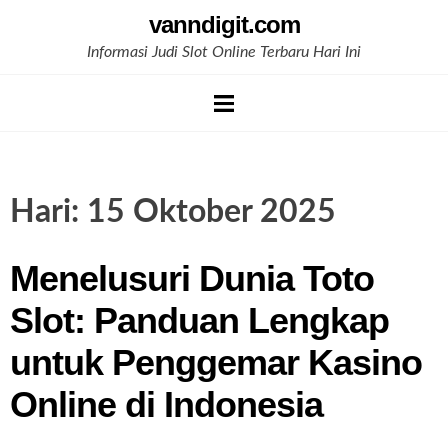
Skip
vanndigit.com
to
Informasi Judi Slot Online Terbaru Hari Ini
content
Hari:
15 Oktober 2025
Menelusuri Dunia Toto
Slot: Panduan Lengkap
untuk Penggemar Kasino
Online di Indonesia