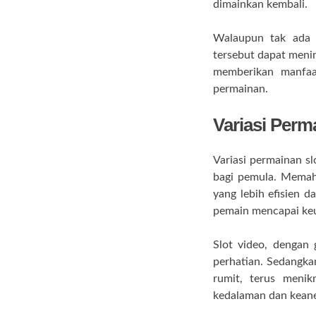
dimainkan kembali.
Walaupun tak ada t
tersebut dapat menin
memberikan manfaat
permainan.
Variasi Perm
Variasi permainan 
bagi pemula. Memaha
yang lebih efisien 
pemain mencapai keu
Slot video, dengan 
perhatian. Sedangka
rumit, terus menik
kedalaman dan keane