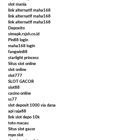
slot mania
link alternatif maha168
link alternatif maha168
link alternatif maha168
Depoxito
simepk.rsjsh.co.id
Pin88 login
maha168 login
fangwin88
starlight princess
Situs slot online
slot online
slot777
SLOT GACOR
slot88
casino online
ss77
slot deposit 1000 via dana
api raja88
link slot depo 10k
toto macau
Situs slot gacor
mpo slot