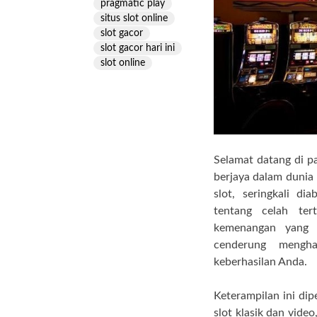
pragmatic play
situs slot online
slot gacor
slot gacor hari ini
slot online
Selamat datang di 
berjaya dalam dunia 
slot, seringkali d
tentang celah ter
kemenangan yang k
cenderung mengha
keberhasilan Anda.
Keterampilan ini di
slot klasik dan vide