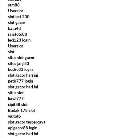
stm88
Userslot
slot bet 200
slot gacor
bata4d
rajatoto88
leci123 login
Userslot
slot
situs slot gacor
situs janji33
bosku33 login
slot gacor hari ini
petir777 login
slot gacor hari ini
situs slot
kawi777
cipit88 slot
Badak 178 slot
viutoto
slot gacor terpercaya
apigacor88 login
slot gacor hari ini