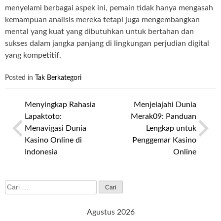
menyelami berbagai aspek ini, pemain tidak hanya mengasah
kemampuan analisis mereka tetapi juga mengembangkan
mental yang kuat yang dibutuhkan untuk bertahan dan
sukses dalam jangka panjang di lingkungan perjudian digital
yang kompetitif.
Posted in
Tak Berkategori
Navigasi
Menyingkap Rahasia
Menjelajahi Dunia
pos
Lapaktoto:
Merak09: Panduan
Menavigasi Dunia
Lengkap untuk
Kasino Online di
Penggemar Kasino
Indonesia
Online
Cari
untuk:
Agustus 2026