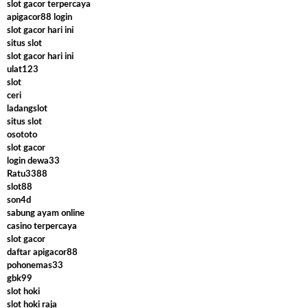
slot gacor terpercaya
apigacor88 login
slot gacor hari ini
situs slot
slot gacor hari ini
ulat123
slot
ceri
ladangslot
situs slot
osototo
slot gacor
login dewa33
Ratu3388
slot88
son4d
sabung ayam online
casino terpercaya
slot gacor
daftar apigacor88
pohonemas33
gbk99
slot hoki
slot hoki raja