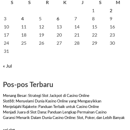
S
S
R
K
J
S
M
1
2
3
4
5
6
7
8
9
10
11
12
13
14
15
16
17
18
19
20
21
22
23
24
25
26
27
28
29
30
31
« Jul
Pos-pos Terbaru
Menang Besar: Strategi Slot Jackpot di Casino Online
Slot88: Menyelami Dunia Kasino Online yang Mengasyikkan
Menjelajahi Rajakete: Panduan Terbaik untuk Casino Online
Menjadi Juara di Slot Dana: Panduan Lengkap Permainan Casino
Garansi Menarik Dalam Dunia Casino Online: Slot, Poker, dan Lebih Banyak