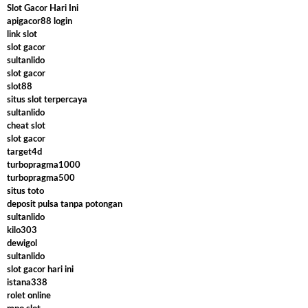
Slot Gacor Hari Ini
apigacor88 login
link slot
slot gacor
sultanlido
slot gacor
slot88
situs slot terpercaya
sultanlido
cheat slot
slot gacor
target4d
turbopragma1000
turbopragma500
situs toto
deposit pulsa tanpa potongan
sultanlido
kilo303
dewigol
sultanlido
slot gacor hari ini
istana338
rolet online