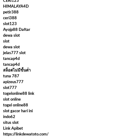
CERI123
HIMALAYA4D
petir388
ceri388
slot123
Ayojp88 Daftar
dewa slot
slot
dewa slot
jelas777 slot
tancap4d
tancap4d
สล็อตไม่มีขั้นต่ํา
tuna 787
apizeus777
slot777
togelonline88 link
slot online
togel online88
slot gacor hari ini
indo62
situs slot
Link Apibet
https://linkdewatoto.com/