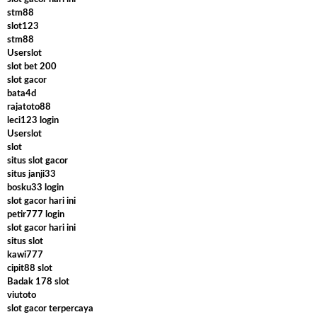
stm88
slot123
stm88
Userslot
slot bet 200
slot gacor
bata4d
rajatoto88
leci123 login
Userslot
slot
situs slot gacor
situs janji33
bosku33 login
slot gacor hari ini
petir777 login
slot gacor hari ini
situs slot
kawi777
cipit88 slot
Badak 178 slot
viutoto
slot gacor terpercaya