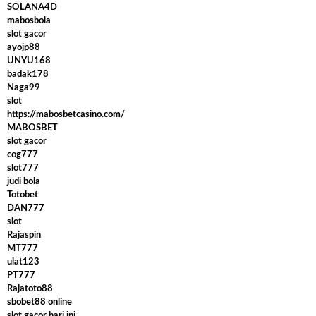
SOLANA4D
mabosbola
slot gacor
ayojp88
UNYU168
badak178
Naga99
slot
https://mabosbetcasino.com/
MABOSBET
slot gacor
cog777
slot777
judi bola
Totobet
DAN777
slot
Rajaspin
MT777
ulat123
PT777
Rajatoto88
sbobet88 online
slot gacor hari ini