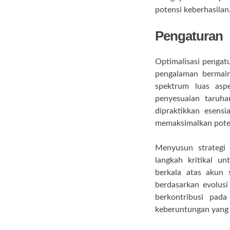
potensi keberhasilan
Pengaturan
Optimalisasi pengat
pengalaman bermain 
spektrum luas aspe
penyesuaian taruha
dipraktikkan esens
memaksimalkan pote
Menyusun strategi
langkah kritikal u
berkala atas akun 
berdasarkan evolusi
berkontribusi pada
keberuntungan yang