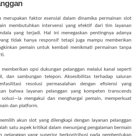
anggan
 merupakan faktor esensial dalam dinamika permainan slot
ain membutuhkan intervensi yang efektif dari tim layanan
ndala yang terjadi. Hal ini menegaskan pentingnya adanya
yang tidak hanya responsif tetapi juga mampu memberikan
ngkinkan pemain untuk kembali menikmati permainan tanpa
ti.
ot memberikan opsi dukungan pelanggan melalui kanal seperti
il, dan sambungan telepon. Aksesibilitas terhadap saluran
fasilitasi resolusi permasalahan dengan efisiensi yang
askan bahwa layanan pelanggan yang kompeten transcends
n solusi—ia mengakui dan menghargai pemain, memperkuat
ain dan platform.
emilih akun slot yang dilengkapi dengan layanan pelanggan
alah satu aspek kritikal dalam menunjang pengalaman bermain
an pelanggan yang superior berkontribusi pada pembentukan