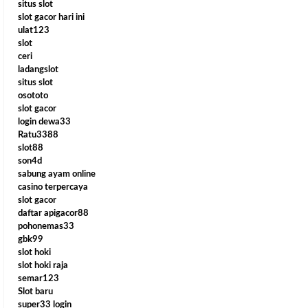
situs slot
slot gacor hari ini
ulat123
slot
ceri
ladangslot
situs slot
osototo
slot gacor
login dewa33
Ratu3388
slot88
son4d
sabung ayam online
casino terpercaya
slot gacor
daftar apigacor88
pohonemas33
gbk99
slot hoki
slot hoki raja
semar123
Slot baru
super33 login