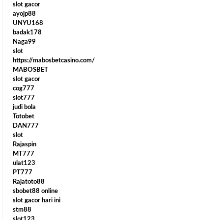
slot gacor
ayojp88
UNYU168
badak178
Naga99
slot
https://mabosbetcasino.com/
MABOSBET
slot gacor
cog777
slot777
judi bola
Totobet
DAN777
slot
Rajaspin
MT777
ulat123
PT777
Rajatoto88
sbobet88 online
slot gacor hari ini
stm88
slot123