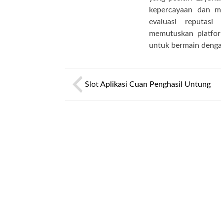
kepercayaan dan m
evaluasi reputas
memutuskan platfor
untuk bermain deng
Navigasi
Slot Aplikasi Cuan Penghasil Untung
pos