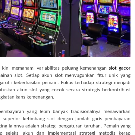
a kini memahami variabilitas peluang kemenangan
slot gacor
inan slot. Setiap akun slot menyuguhkan fitur unik yang
ruhi keberhasilan pemain. Fokus terhadap strategi menjadi
tuskan akun slot yang cocok secara strategis berkontribusi
ingkatan kans kemenangan.
pembayaran yang lebih banyak tradisionalnya menawarkan
superior ketimbang slot dengan jumlah garis pembayaran
ting lainnya adalah strategi pengaturan taruhan. Pemain yang
ap seleksi akun dan implementasi strategi metodis kerap