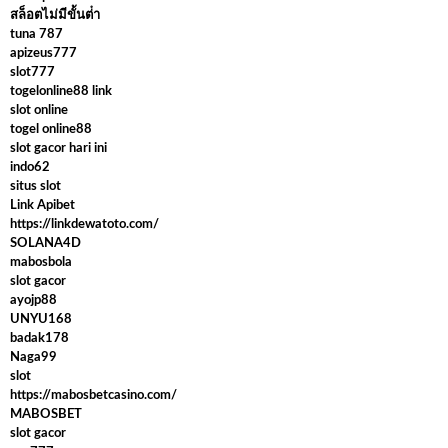
สล็อตไม่มีขั้นต่ํา
tuna 787
apizeus777
slot777
togelonline88 link
slot online
togel online88
slot gacor hari ini
indo62
situs slot
Link Apibet
https://linkdewatoto.com/
SOLANA4D
mabosbola
slot gacor
ayojp88
UNYU168
badak178
Naga99
slot
https://mabosbetcasino.com/
MABOSBET
slot gacor