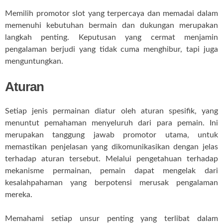
Memilih promotor slot yang terpercaya dan memadai dalam
memenuhi kebutuhan bermain dan dukungan merupakan
langkah penting. Keputusan yang cermat menjamin
pengalaman berjudi yang tidak cuma menghibur, tapi juga
menguntungkan.
Aturan
Setiap jenis permainan diatur oleh aturan spesifik, yang
menuntut pemahaman menyeluruh dari para pemain. Ini
merupakan tanggung jawab promotor utama, untuk
memastikan penjelasan yang dikomunikasikan dengan jelas
terhadap aturan tersebut. Melalui pengetahuan terhadap
mekanisme permainan, pemain dapat mengelak dari
kesalahpahaman yang berpotensi merusak pengalaman
mereka.
Memahami setiap unsur penting yang terlibat dalam