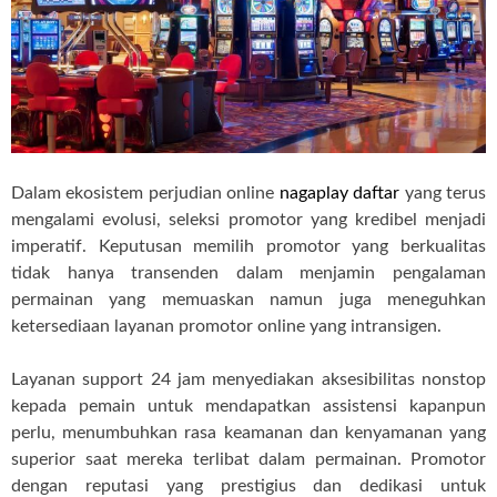
Dalam ekosistem perjudian online
nagaplay daftar
yang terus
mengalami evolusi, seleksi promotor yang kredibel menjadi
imperatif. Keputusan memilih promotor yang berkualitas
tidak hanya transenden dalam menjamin pengalaman
permainan yang memuaskan namun juga meneguhkan
ketersediaan layanan promotor online yang intransigen.
Layanan support 24 jam menyediakan aksesibilitas nonstop
kepada pemain untuk mendapatkan assistensi kapanpun
perlu, menumbuhkan rasa keamanan dan kenyamanan yang
superior saat mereka terlibat dalam permainan. Promotor
dengan reputasi yang prestigius dan dedikasi untuk