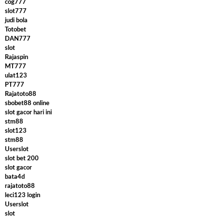
cog777
slot777
judi bola
Totobet
DAN777
slot
Rajaspin
MT777
ulat123
PT777
Rajatoto88
sbobet88 online
slot gacor hari ini
stm88
slot123
stm88
Userslot
slot bet 200
slot gacor
bata4d
rajatoto88
leci123 login
Userslot
slot