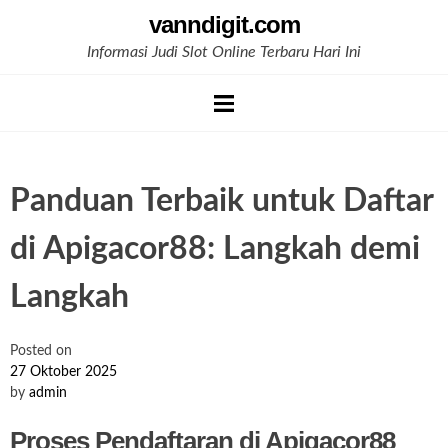
Skip
vanndigit.com
to
Informasi Judi Slot Online Terbaru Hari Ini
content
Panduan Terbaik untuk Daftar
di Apigacor88: Langkah demi
Langkah
Posted on
27 Oktober 2025
by
admin
Proses Pendaftaran di Apigacor88