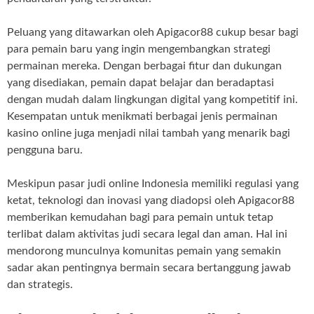
Peluang yang ditawarkan oleh Apigacor88 cukup besar bagi
para pemain baru yang ingin mengembangkan strategi
permainan mereka. Dengan berbagai fitur dan dukungan
yang disediakan, pemain dapat belajar dan beradaptasi
dengan mudah dalam lingkungan digital yang kompetitif ini.
Kesempatan untuk menikmati berbagai jenis permainan
kasino online juga menjadi nilai tambah yang menarik bagi
pengguna baru.
Meskipun pasar judi online Indonesia memiliki regulasi yang
ketat, teknologi dan inovasi yang diadopsi oleh Apigacor88
memberikan kemudahan bagi para pemain untuk tetap
terlibat dalam aktivitas judi secara legal dan aman. Hal ini
mendorong munculnya komunitas pemain yang semakin
sadar akan pentingnya bermain secara bertanggung jawab
dan strategis.