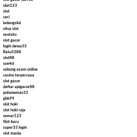
ulat123
slot
ceri
ladangslot
situs slot
osototo
slot gacor
login dewa33
Ratu3388
slot88
son4d
sabung ayam online
casino terpercaya
slot gacor
daftar apigacor88
pohonemas33
gbk99
slot hoki
slot hoki raja
semar123
Slot baru
super33 login
slot mania