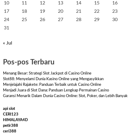
10
11
12
13
14
15
16
17
18
19
20
21
22
23
24
25
26
27
28
29
30
31
« Jul
Pos-pos Terbaru
Menang Besar: Strategi Slot Jackpot di Casino Online
Slot88: Menyelami Dunia Kasino Online yang Mengasyikkan
Menjelajahi Rajakete: Panduan Terbaik untuk Casino Online
Menjadi Juara di Slot Dana: Panduan Lengkap Permainan Casino
Garansi Menarik Dalam Dunia Casino Online: Slot, Poker, dan Lebih Banyak
api slot
CERI123
HIMALAYA4D
petir388
ceri388