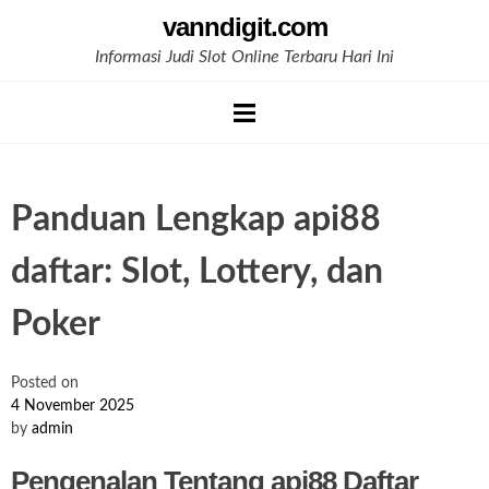
Skip
vanndigit.com
to
Informasi Judi Slot Online Terbaru Hari Ini
content
Panduan Lengkap api88
daftar: Slot, Lottery, dan
Poker
Posted on
4 November 2025
by
admin
Pengenalan Tentang api88 Daftar