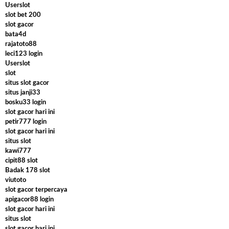
Userslot
slot bet 200
slot gacor
bata4d
rajatoto88
leci123 login
Userslot
slot
situs slot gacor
situs janji33
bosku33 login
slot gacor hari ini
petir777 login
slot gacor hari ini
situs slot
kawi777
cipit88 slot
Badak 178 slot
viutoto
slot gacor terpercaya
apigacor88 login
slot gacor hari ini
situs slot
slot gacor hari ini