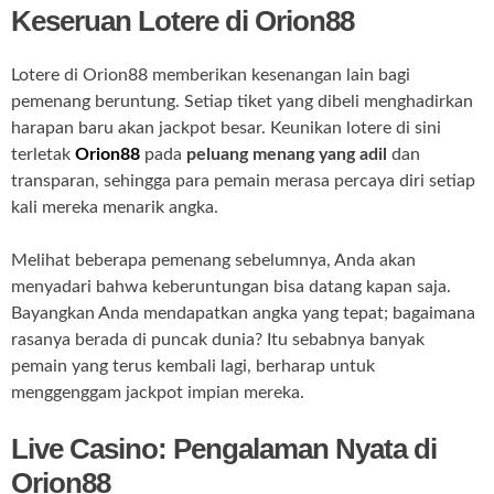
Keseruan Lotere di Orion88
Lotere di Orion88 memberikan kesenangan lain bagi
pemenang beruntung. Setiap tiket yang dibeli menghadirkan
harapan baru akan jackpot besar. Keunikan lotere di sini
terletak
Orion88
pada
peluang menang yang adil
dan
transparan, sehingga para pemain merasa percaya diri setiap
kali mereka menarik angka.
Melihat beberapa pemenang sebelumnya, Anda akan
menyadari bahwa keberuntungan bisa datang kapan saja.
Bayangkan Anda mendapatkan angka yang tepat; bagaimana
rasanya berada di puncak dunia? Itu sebabnya banyak
pemain yang terus kembali lagi, berharap untuk
menggenggam jackpot impian mereka.
Live Casino: Pengalaman Nyata di
Orion88