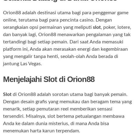
Orion88 adalah destinasi utama bagi para penggemar game
online, terutama bagi para pencinta casino. Dengan
serangkaian opsi permainan yang meliputi
slot
, poker, lotere,
dan banyak lagi, Orion88 menawarkan pengalaman yang tak
tertandingi bagi setiap pemain. Dari saat Anda memasuki
platform ini, Anda akan merasakan energi dan kegembiraan
yang mengalir tanpa henti, seolah-olah Anda berada di
jantung Las Vegas.
Menjelajahi Slot di Orion88
Slot
di Orion88 adalah sorotan utama bagi banyak pemain.
Dengan desain grafis yang memukau dan beragam tema yang
menarik, setiap pemutaran reel memberikan sensasi
tersendiri. Misalnya, slot bertema petualangan membawa
Anda ke dalam dunia misterius, di mana Anda bisa
menemukan harta karun terpendam.