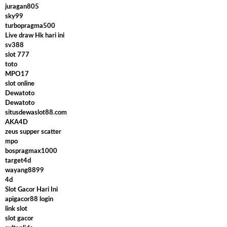
juragan805
sky99
turbopragma500
Live draw Hk hari ini
sv388
slot 777
toto
MPO17
slot online
Dewatoto
Dewatoto
situsdewaslot88.com
AKA4D
zeus supper scatter
mpo
bospragmax1000
target4d
wayang8899
4d
Slot Gacor Hari Ini
apigacor88 login
link slot
slot gacor