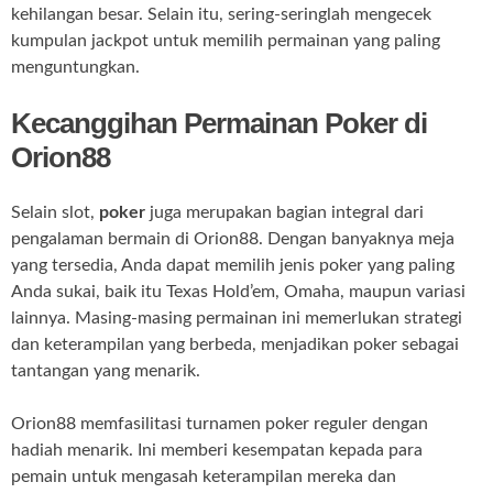
kehilangan besar. Selain itu, sering-seringlah mengecek
kumpulan jackpot untuk memilih permainan yang paling
menguntungkan.
Kecanggihan Permainan Poker di
Orion88
Selain slot,
poker
juga merupakan bagian integral dari
pengalaman bermain di Orion88. Dengan banyaknya meja
yang tersedia, Anda dapat memilih jenis poker yang paling
Anda sukai, baik itu Texas Hold’em, Omaha, maupun variasi
lainnya. Masing-masing permainan ini memerlukan strategi
dan keterampilan yang berbeda, menjadikan poker sebagai
tantangan yang menarik.
Orion88 memfasilitasi turnamen poker reguler dengan
hadiah menarik. Ini memberi kesempatan kepada para
pemain untuk mengasah keterampilan mereka dan