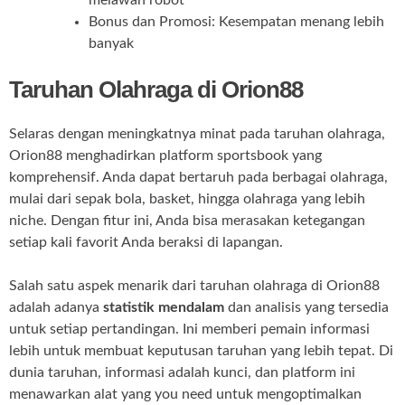
Bonus dan Promosi: Kesempatan menang lebih
banyak
Taruhan Olahraga di Orion88
Selaras dengan meningkatnya minat pada taruhan olahraga,
Orion88 menghadirkan platform sportsbook yang
komprehensif. Anda dapat bertaruh pada berbagai olahraga,
mulai dari sepak bola, basket, hingga olahraga yang lebih
niche. Dengan fitur ini, Anda bisa merasakan ketegangan
setiap kali favorit Anda beraksi di lapangan.
Salah satu aspek menarik dari taruhan olahraga di Orion88
adalah adanya
statistik mendalam
dan analisis yang tersedia
untuk setiap pertandingan. Ini memberi pemain informasi
lebih untuk membuat keputusan taruhan yang lebih tepat. Di
dunia taruhan, informasi adalah kunci, dan platform ini
menawarkan alat yang you need untuk mengoptimalkan