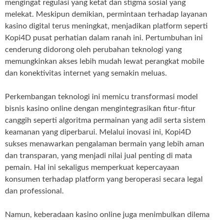
mengingat regulasi yang ketat dan stigma sosial yang
melekat. Meskipun demikian, permintaan terhadap layanan
kasino digital terus meningkat, menjadikan platform seperti
Kopi4D pusat perhatian dalam ranah ini. Pertumbuhan ini
cenderung didorong oleh perubahan teknologi yang
memungkinkan akses lebih mudah lewat perangkat mobile
dan konektivitas internet yang semakin meluas.
Perkembangan teknologi ini memicu transformasi model
bisnis kasino online dengan mengintegrasikan fitur-fitur
canggih seperti algoritma permainan yang adil serta sistem
keamanan yang diperbarui. Melalui inovasi ini, Kopi4D
sukses menawarkan pengalaman bermain yang lebih aman
dan transparan, yang menjadi nilai jual penting di mata
pemain. Hal ini sekaligus memperkuat kepercayaan
konsumen terhadap platform yang beroperasi secara legal
dan professional.
Namun, keberadaan kasino online juga menimbulkan dilema