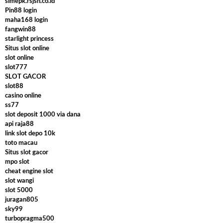
simepk.rsjsh.co.id
Pin88 login
maha168 login
fangwin88
starlight princess
Situs slot online
slot online
slot777
SLOT GACOR
slot88
casino online
ss77
slot deposit 1000 via dana
api raja88
link slot depo 10k
toto macau
Situs slot gacor
mpo slot
cheat engine slot
slot wangi
slot 5000
juragan805
sky99
turbopragma500