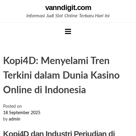
Skip
vanndigit.com
to
Informasi Judi Slot Online Terbaru Hari Ini
content
Kopi4D: Menyelami Tren
Terkini dalam Dunia Kasino
Online di Indonesia
Posted on
18 September 2025
by
admin
Kopi4D dan Industri Perjudian di