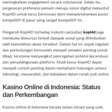
meningkatkan engagement secara substansial. Selain itu,
pergeseran preferensi pemain menuju solusi digital menuntut
Kopi4D untuk terus berinovasi demi mempertahankan posisi
kompetitif di pasar yang sangat kompetitif ini.
Pengaruh Kopi4D terhadap industri perjudian
kopi4d
juga
membuka diskursus terkait dampak sosial yang ditimbulkan
oleh kemudahan akses tersebut. Dalam hal ini, aspek regulasi
dan perlindungan konsumen menjadi semakin penting untuk
dikaji, terutama menyangkut pencegahan potensi kecanduan
dan penyalahgunaan platform. Studi kasus Kopi4D dapat
menjadi contoh penting dalam memahami hubungan antara
teknologi, masyarakat, dan kebijakan dalam ranah judi online.
Kasino Online di Indonesia: Status
dan Perkembangan
Kasino online di Indonesia berada dalam situasi yang unik,