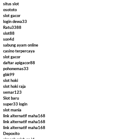
situs slot
osototo
slot gacor
login dewa33
Ratu3388
slot88
son4d
sabung ayam online
casino terpercaya
slot gacor
daftar apigacor88
pohonemas33
gbk99
slot hoki
slot hoki raja
semar123
Slot baru
super33 login
slot mania
link alternatif maha168
link alternatif maha168
link alternatif maha168
Depoxito