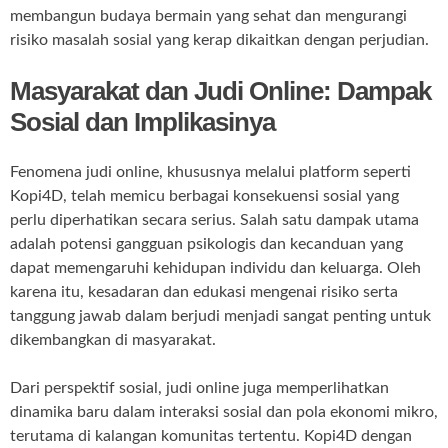
membangun budaya bermain yang sehat dan mengurangi
risiko masalah sosial yang kerap dikaitkan dengan perjudian.
Masyarakat dan Judi Online: Dampak
Sosial dan Implikasinya
Fenomena judi online, khususnya melalui platform seperti
Kopi4D, telah memicu berbagai konsekuensi sosial yang
perlu diperhatikan secara serius. Salah satu dampak utama
adalah potensi gangguan psikologis dan kecanduan yang
dapat memengaruhi kehidupan individu dan keluarga. Oleh
karena itu, kesadaran dan edukasi mengenai risiko serta
tanggung jawab dalam berjudi menjadi sangat penting untuk
dikembangkan di masyarakat.
Dari perspektif sosial, judi online juga memperlihatkan
dinamika baru dalam interaksi sosial dan pola ekonomi mikro,
terutama di kalangan komunitas tertentu. Kopi4D dengan