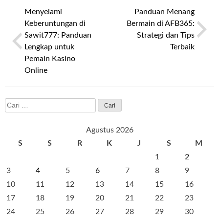
Navigasi
Menyelami
Panduan Menang
pos
Keberuntungan di
Bermain di AFB365:
Sawit777: Panduan
Strategi dan Tips
Lengkap untuk
Terbaik
Pemain Kasino
Online
Cari
untuk:
Agustus 2026
S
S
R
K
J
S
M
1
2
3
4
5
6
7
8
9
10
11
12
13
14
15
16
17
18
19
20
21
22
23
24
25
26
27
28
29
30