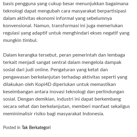
basis pengguna yang cukup besar menunjukkan bagaimana
teknologi dapat mengubah cara masyarakat berpartisipasi
dalam aktivitas ekonomi informal yang sebelumnya
konvensional. Namun, transformasi ini juga memerlukan
regulasi yang adaptif untuk menghindari ekses negatif yang
mungkin timbul.
Dalam kerangka tersebut, peran pemerintah dan lembaga
terkait menjadi sangat sentral dalam mengelola dampak
sosial dari judi online. Pengaturan yang ketat dan
pengawasan berkelanjutan terhadap aktivitas seperti yang
dilakukan oleh Kopi4D diperlukan untuk memastikan
keseimbangan antara inovasi teknologi dan perlindungan
sosial. Dengan demikian, industri ini dapat berkembang
secara sehat dan berkelanjutan, memberi manfaat sekaligus
meminimalisir risiko bagi masyarakat Indonesia.
Posted in
Tak Berkategori