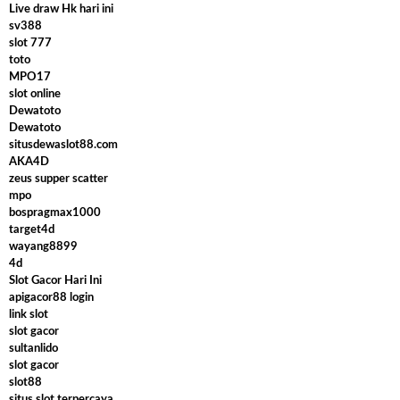
Live draw Hk hari ini
sv388
slot 777
toto
MPO17
slot online
Dewatoto
Dewatoto
situsdewaslot88.com
AKA4D
zeus supper scatter
mpo
bospragmax1000
target4d
wayang8899
4d
Slot Gacor Hari Ini
apigacor88 login
link slot
slot gacor
sultanlido
slot gacor
slot88
situs slot terpercaya