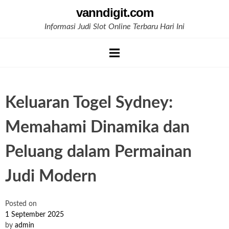
Skip
vanndigit.com
to
Informasi Judi Slot Online Terbaru Hari Ini
content
Keluaran Togel Sydney:
Memahami Dinamika dan
Peluang dalam Permainan
Judi Modern
Posted on
1 September 2025
by
admin