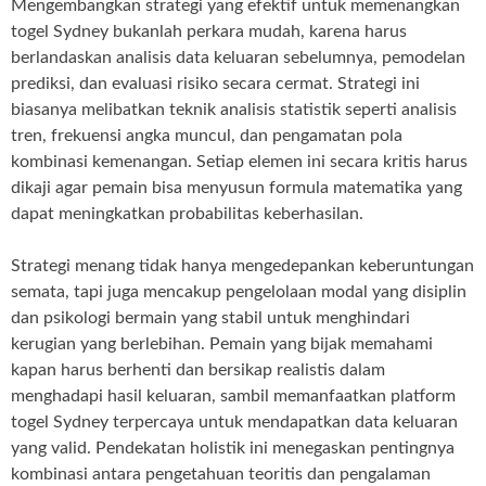
Mengembangkan strategi yang efektif untuk memenangkan
togel Sydney bukanlah perkara mudah, karena harus
berlandaskan analisis data keluaran sebelumnya, pemodelan
prediksi, dan evaluasi risiko secara cermat. Strategi ini
biasanya melibatkan teknik analisis statistik seperti analisis
tren, frekuensi angka muncul, dan pengamatan pola
kombinasi kemenangan. Setiap elemen ini secara kritis harus
dikaji agar pemain bisa menyusun formula matematika yang
dapat meningkatkan probabilitas keberhasilan.
Strategi menang tidak hanya mengedepankan keberuntungan
semata, tapi juga mencakup pengelolaan modal yang disiplin
dan psikologi bermain yang stabil untuk menghindari
kerugian yang berlebihan. Pemain yang bijak memahami
kapan harus berhenti dan bersikap realistis dalam
menghadapi hasil keluaran, sambil memanfaatkan platform
togel Sydney terpercaya untuk mendapatkan data keluaran
yang valid. Pendekatan holistik ini menegaskan pentingnya
kombinasi antara pengetahuan teoritis dan pengalaman