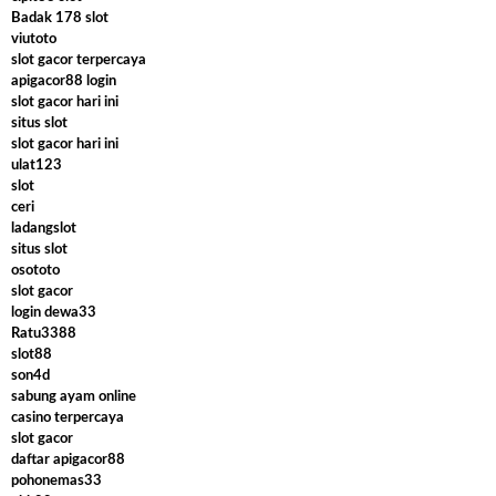
Badak 178 slot
viutoto
slot gacor terpercaya
apigacor88 login
slot gacor hari ini
situs slot
slot gacor hari ini
ulat123
slot
ceri
ladangslot
situs slot
osototo
slot gacor
login dewa33
Ratu3388
slot88
son4d
sabung ayam online
casino terpercaya
slot gacor
daftar apigacor88
pohonemas33