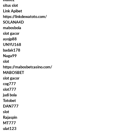
indo62
situs slot
Link Apibet
https://linkdewatoto.com/
SOLANA4D
mabosbola
slot gacor
ayojp88
UNYU168
badak178
Naga99
slot
https://mabosbetcasino.com/
MABOSBET
slot gacor
cog777
slot777
judi bola
Totobet
DAN777
slot
Rajaspin
MT777
ulat123