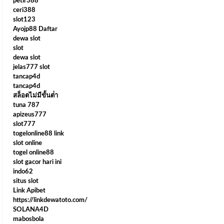
petir388
ceri388
slot123
Ayojp88 Daftar
dewa slot
slot
dewa slot
jelas777 slot
tancap4d
tancap4d
สล็อตไม่มีขั้นต่ํา
tuna 787
apizeus777
slot777
togelonline88 link
slot online
togel online88
slot gacor hari ini
indo62
situs slot
Link Apibet
https://linkdewatoto.com/
SOLANA4D
mabosbola