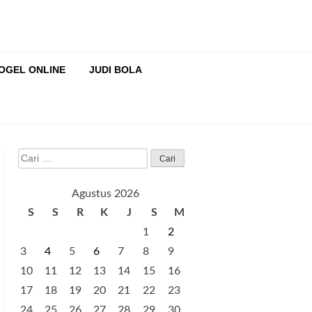
OGEL ONLINE
JUDI BOLA
Cari
untuk:
Agustus 2026
S
S
R
K
J
S
M
1
2
3
4
5
6
7
8
9
10
11
12
13
14
15
16
17
18
19
20
21
22
23
24
25
26
27
28
29
30