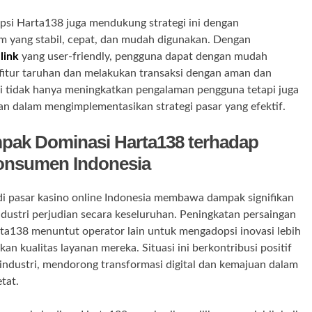
psi Harta138 juga mendukung strategi ini dengan
m yang stabil, cepat, dan mudah digunakan. Dengan
link
yang user-friendly, pengguna dapat dengan mudah
fitur taruhan dan melakukan transaksi dengan aman dan
ni tidak hanya meningkatkan pengalaman pengguna tetapi juga
 dalam mengimplementasikan strategi pasar yang efektif.
mpak Dominasi Harta138 terhadap
onsumen Indonesia
i pasar kasino online Indonesia membawa dampak signifikan
dustri perjudian secara keseluruhan. Peningkatan persaingan
rta138 menuntut operator lain untuk mengadopsi inovasi lebih
an kualitas layanan mereka. Situasi ini berkontribusi positif
ndustri, mendorong transformasi digital dan kemajuan dalam
etat.