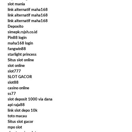
slot mania
link alternatif maha168
link alternatif maha168
link alternatif maha168
Depoxito
simepk.rsjsh.co.id
Pin88 login
maha168 login
fangwin88
starlight princess
Situs slot online
slot online
slot777
SLOT GACOR
slot88
casino online
ss77
slot deposit 1000 via dana
api raja88
link slot depo 10k
toto macau
Situs slot gacor
mpo slot