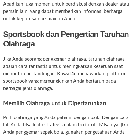
Abadikan juga momen untuk berdiskusi dengan dealer atau
pemain lain, yang dapat memberikan informasi berharga
untuk keputusan permainan Anda.
Sportsbook dan Pengertian Taruhan
Olahraga
Jika Anda seorang penggemar olahraga, taruhan olahraga
adalah cara fantastis untuk meningkatkan keseruan saat
menonton pertandingan. Kawat4d menawarkan platform
sportsbook yang memungkinkan Anda bertaruh pada
berbagai jenis olahraga.
Memilih Olahraga untuk Dipertaruhkan
Pilih olahraga yang Anda pahami dengan baik. Dengan cara
ini, Anda bisa lebih strategis dalam bertaruh. Misalnya, jika
Anda penggemar sepak bola, gunakan pengetahuan Anda