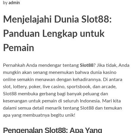
by
admin
Menjelajahi Dunia Slot88:
Panduan Lengkap untuk
Pemain
Pernahkah Anda mendengar tentang
Slot88
? Jika tidak, Anda
mungkin akan senang menemukan bahwa dunia kasino
online semakin menawan dengan kehadirannya. Di antara
slot, lottery, poker, live casino, sportsbook, dan arcade,
Slot88 membuka gerbang bagi banyak peluang dan
kesenangan untuk pemain di seluruh Indonesia. Mari kita
dalami semua detail menarik tentang Slot88 dan temukan
apa yang membuatnya begitu unik!
Pengenalan Slot88: Apa Yang