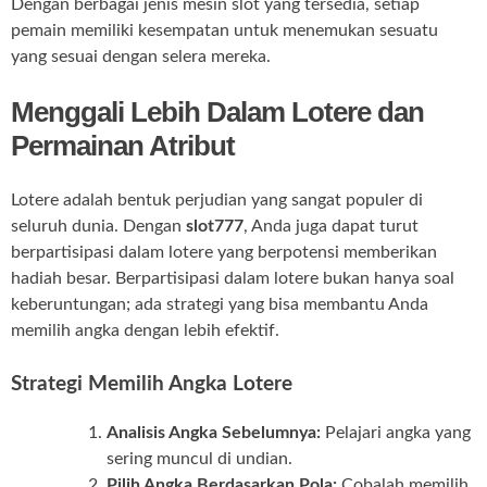
Dengan berbagai jenis mesin slot yang tersedia, setiap
pemain memiliki kesempatan untuk menemukan sesuatu
yang sesuai dengan selera mereka.
Menggali Lebih Dalam Lotere dan
Permainan Atribut
Lotere adalah bentuk perjudian yang sangat populer di
seluruh dunia. Dengan
slot777
, Anda juga dapat turut
berpartisipasi dalam lotere yang berpotensi memberikan
hadiah besar. Berpartisipasi dalam lotere bukan hanya soal
keberuntungan; ada strategi yang bisa membantu Anda
memilih angka dengan lebih efektif.
Strategi Memilih Angka Lotere
Analisis Angka Sebelumnya:
Pelajari angka yang
sering muncul di undian.
Pilih Angka Berdasarkan Pola:
Cobalah memilih