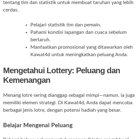
tentang tim dan statistik untuk membuat taruhan yang lebih
cerdas.
Pelajari statistik tim dan pemain.
Pahami kondisi lapangan dan cuaca sebelum
bertaruh.
Manfaatkan promosional yang ditawarkan oleh
Kawat4d untuk meningkatkan peluang Anda.
Mengetahui Lottery: Peluang dan
Kemenangan
Menang lotre sering dianggap sebagai mimpi—namun, ia juga
memiliki elemen strategi. Di Kawat4d, Anda dapat mencoba
berbagai jenis lotre, dengan potensi hadiah yang besar.
Belajar Mengenai Peluang