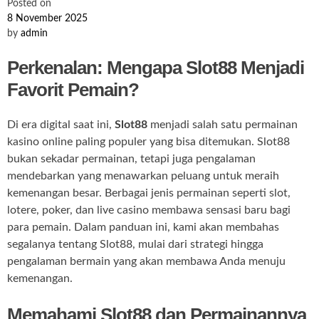
Posted on
8 November 2025
by
admin
Perkenalan: Mengapa Slot88 Menjadi
Favorit Pemain?
Di era digital saat ini,
Slot88
menjadi salah satu permainan
kasino online paling populer yang bisa ditemukan. Slot88
bukan sekadar permainan, tetapi juga pengalaman
mendebarkan yang menawarkan peluang untuk meraih
kemenangan besar. Berbagai jenis permainan seperti slot,
lotere, poker, dan live casino membawa sensasi baru bagi
para pemain. Dalam panduan ini, kami akan membahas
segalanya tentang Slot88, mulai dari strategi hingga
pengalaman bermain yang akan membawa Anda menuju
kemenangan.
Memahami Slot88 dan Permainannya