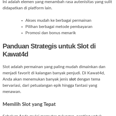
Ini adalah elemen yang menambah rasa autenisitas yang sulit
didapatkan di platform lain.
Akses mudah ke berbagai permainan
Pilihan berbagai metode pembayaran
Promosi dan bonus menarik
Panduan Strategis untuk Slot di
Kawat4d
Slot adalah permainan yang paling mudah dimainkan dan
menjadi favorit di kalangan banyak penjudi. Di Kawat4d,
Anda akan menemukan banyak jenis
slot
dengan tema
bervariasi, dari petualangan epik hingga fantasi yang
menawan.
Memilih Slot yang Tepat