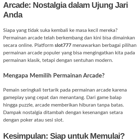
Arcade: Nostalgia dalam Ujung Jari
Anda
Siapa yang tidak suka kembali ke masa kecil mereka?
Permainan arcade telah berkembang dan kini bisa dimainkan
secara online. Platform
slot777
menawarkan berbagai pilihan
permainan arcade populer yang bisa mengingatkan kita pada
permainan klasik, tetapi dengan sentuhan modern.
Mengapa Memilih Permainan Arcade?
Pemain seringkali tertarik pada permainan arcade karena
gameplay yang cepat dan menantang. Dari game balap
hingga puzzle, arcade memberikan hiburan tanpa batas.
Dampak nostalgia ditambah dengan kesenangan setara
dengan poker atau sesi slot.
Kesimpulan: Siap untuk Memulai?