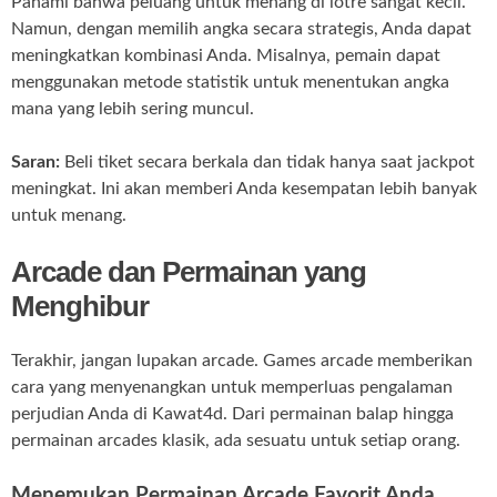
Pahami bahwa peluang untuk menang di lotre sangat kecil.
Namun, dengan memilih angka secara strategis, Anda dapat
meningkatkan kombinasi Anda. Misalnya, pemain dapat
menggunakan metode statistik untuk menentukan angka
mana yang lebih sering muncul.
Saran:
Beli tiket secara berkala dan tidak hanya saat jackpot
meningkat. Ini akan memberi Anda kesempatan lebih banyak
untuk menang.
Arcade dan Permainan yang
Menghibur
Terakhir, jangan lupakan arcade. Games arcade memberikan
cara yang menyenangkan untuk memperluas pengalaman
perjudian Anda di Kawat4d. Dari permainan balap hingga
permainan arcades klasik, ada sesuatu untuk setiap orang.
Menemukan Permainan Arcade Favorit Anda