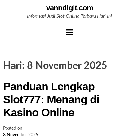
Skip
vanndigit.com
to
Informasi Judi Slot Online Terbaru Hari Ini
content
Hari:
8 November 2025
Panduan Lengkap
Slot777: Menang di
Kasino Online
Posted on
8 November 2025