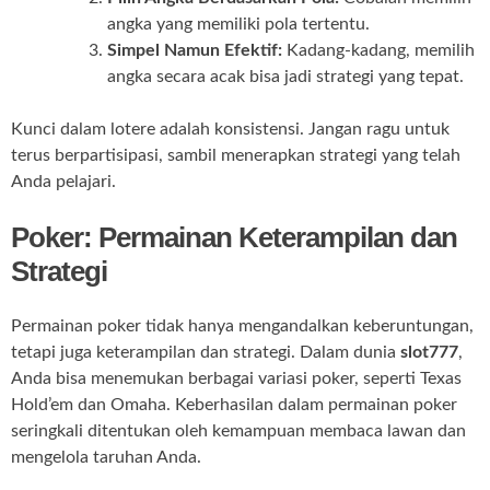
angka yang memiliki pola tertentu.
Simpel Namun Efektif:
Kadang-kadang, memilih
angka secara acak bisa jadi strategi yang tepat.
Kunci dalam lotere adalah konsistensi. Jangan ragu untuk
terus berpartisipasi, sambil menerapkan strategi yang telah
Anda pelajari.
Poker: Permainan Keterampilan dan
Strategi
Permainan poker tidak hanya mengandalkan keberuntungan,
tetapi juga keterampilan dan strategi. Dalam dunia
slot777
,
Anda bisa menemukan berbagai variasi poker, seperti Texas
Hold’em dan Omaha. Keberhasilan dalam permainan poker
seringkali ditentukan oleh kemampuan membaca lawan dan
mengelola taruhan Anda.