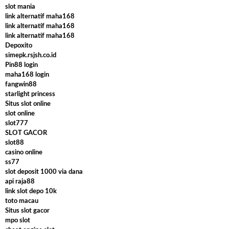
slot mania
link alternatif maha168
link alternatif maha168
link alternatif maha168
Depoxito
simepk.rsjsh.co.id
Pin88 login
maha168 login
fangwin88
starlight princess
Situs slot online
slot online
slot777
SLOT GACOR
slot88
casino online
ss77
slot deposit 1000 via dana
api raja88
link slot depo 10k
toto macau
Situs slot gacor
mpo slot