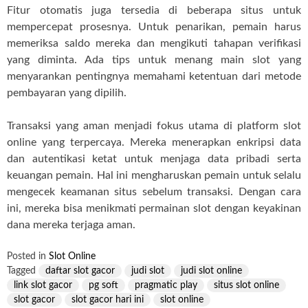
Fitur otomatis juga tersedia di beberapa situs untuk
mempercepat prosesnya. Untuk penarikan, pemain harus
memeriksa saldo mereka dan mengikuti tahapan verifikasi
yang diminta. Ada tips untuk menang main slot yang
menyarankan pentingnya memahami ketentuan dari metode
pembayaran yang dipilih.
Transaksi yang aman menjadi fokus utama di platform slot
online yang terpercaya. Mereka menerapkan enkripsi data
dan autentikasi ketat untuk menjaga data pribadi serta
keuangan pemain. Hal ini mengharuskan pemain untuk selalu
mengecek keamanan situs sebelum transaksi. Dengan cara
ini, mereka bisa menikmati permainan slot dengan keyakinan
dana mereka terjaga aman.
Posted in
Slot Online
Tagged
daftar slot gacor
judi slot
judi slot online
link slot gacor
pg soft
pragmatic play
situs slot online
slot gacor
slot gacor hari ini
slot online