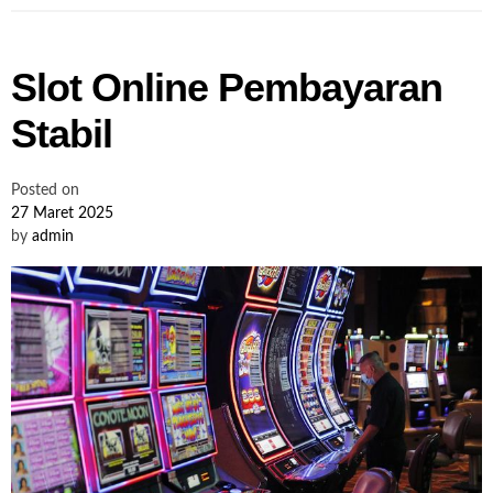
Slot Online Pembayaran
Stabil
Posted on
27 Maret 2025
by
admin