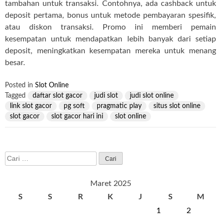
tambahan untuk transaksi. Contohnya, ada cashback untuk
deposit pertama, bonus untuk metode pembayaran spesifik,
atau diskon transaksi. Promo ini memberi pemain
kesempatan untuk mendapatkan lebih banyak dari setiap
deposit, meningkatkan kesempatan mereka untuk menang
besar.
Posted in
Slot Online
Tagged
daftar slot gacor
judi slot
judi slot online
link slot gacor
pg soft
pragmatic play
situs slot online
slot gacor
slot gacor hari ini
slot online
Cari
untuk:
Maret 2025
S
S
R
K
J
S
M
1
2