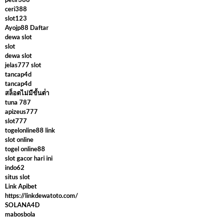
petir388
ceri388
slot123
Ayojp88 Daftar
dewa slot
slot
dewa slot
jelas777 slot
tancap4d
tancap4d
สล็อตไม่มีขั้นต่ํา
tuna 787
apizeus777
slot777
togelonline88 link
slot online
togel online88
slot gacor hari ini
indo62
situs slot
Link Apibet
https://linkdewatoto.com/
SOLANA4D
mabosbola