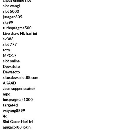
cheat engine slot
slot wangi
slot 5000
juragan805
sky99
turbopragma500
Live draw Hk hari ini
sv388
slot 777
toto
MPO17
slot online
Dewatoto
Dewatoto
situsdewaslot88.com
AKA4D
zeus supper scatter
mpo
bospragmax1000
target4d
wayang8899
4d
Slot Gacor Hari Ini
apigacor88 login