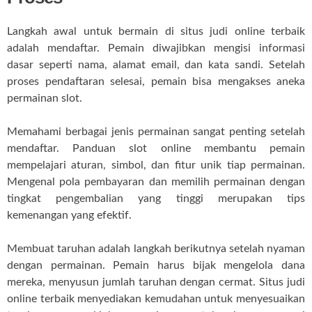
Langkah awal untuk bermain di situs judi online terbaik
adalah mendaftar. Pemain diwajibkan mengisi informasi
dasar seperti nama, alamat email, dan kata sandi. Setelah
proses pendaftaran selesai, pemain bisa mengakses aneka
permainan slot.
Memahami berbagai jenis permainan sangat penting setelah
mendaftar. Panduan slot online membantu pemain
mempelajari aturan, simbol, dan fitur unik tiap permainan.
Mengenal pola pembayaran dan memilih permainan dengan
tingkat pengembalian yang tinggi merupakan tips
kemenangan yang efektif.
Membuat taruhan adalah langkah berikutnya setelah nyaman
dengan permainan. Pemain harus bijak mengelola dana
mereka, menyusun jumlah taruhan dengan cermat. Situs judi
online terbaik menyediakan kemudahan untuk menyesuaikan