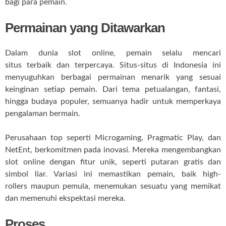
bagi para pemain.
Permainan yang Ditawarkan
Dalam dunia slot online, pemain selalu mencari
situs terbaik dan terpercaya. Situs-situs di Indonesia ini
menyuguhkan berbagai permainan menarik yang sesuai
keinginan setiap pemain. Dari tema petualangan, fantasi,
hingga budaya populer, semuanya hadir untuk memperkaya
pengalaman bermain.
Perusahaan top seperti Microgaming, Pragmatic Play, dan
NetEnt, berkomitmen pada inovasi. Mereka mengembangkan
slot online dengan fitur unik, seperti putaran gratis dan
simbol liar. Variasi ini memastikan pemain, baik high-
rollers maupun pemula, menemukan sesuatu yang memikat
dan memenuhi ekspektasi mereka.
Proses